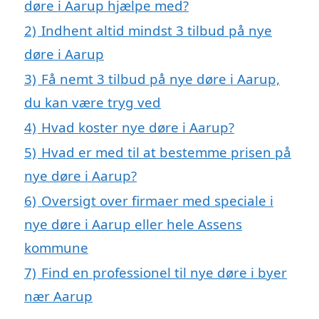
døre i Aarup hjælpe med?
2)
Indhent altid mindst 3 tilbud på nye
døre i Aarup
3)
Få nemt 3 tilbud på nye døre i Aarup,
du kan være tryg ved
4)
Hvad koster nye døre i Aarup?
5)
Hvad er med til at bestemme prisen på
nye døre i Aarup?
6)
Oversigt over firmaer med speciale i
nye døre i Aarup eller hele Assens
kommune
7)
Find en professionel til nye døre i byer
nær Aarup