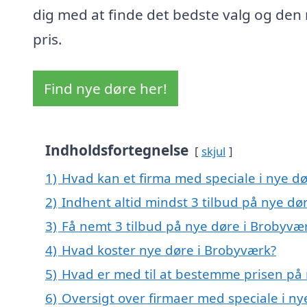
dig med at finde det bedste valg og den 
pris.
Find nye døre her!
Indholdsfortegnelse
skjul
1)
Hvad kan et firma med speciale i nye d
2)
Indhent altid mindst 3 tilbud på nye dø
3)
Få nemt 3 tilbud på nye døre i Brobyvæ
4)
Hvad koster nye døre i Brobyværk?
5)
Hvad er med til at bestemme prisen på
6)
Oversigt over firmaer med speciale i ny