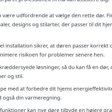
 være udfordrende at vælge den rette dør. F
er, designs og stilarter, der passer til dit hj
l installation sikrer, at døren passer korrekt 
inimere risikoen for problemer senere hen.
kræddersyede løsninger, så du kan få en dør, 
er og stil.
e med at forbedre dit hjems energieffektivit
 også din varmeregning.
nktioner kan nye døre tilbyde en højere gra