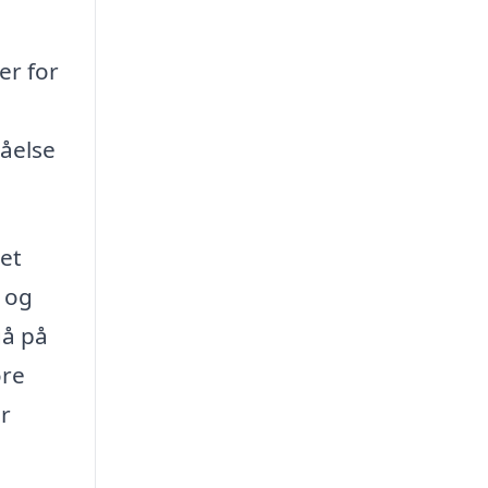
er for
tåelse
det
, og
gå på
øre
er