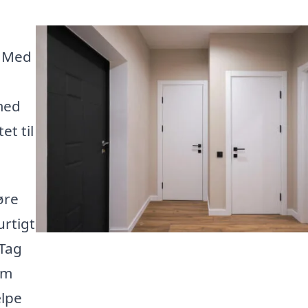
. Med
 med
et til
øre
urtigt
 Tag
em
ælpe