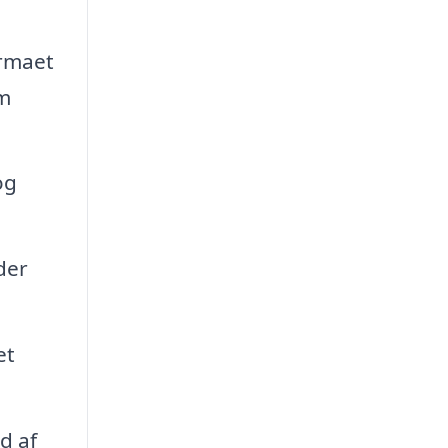
irmaet
em
og
der
et
d af