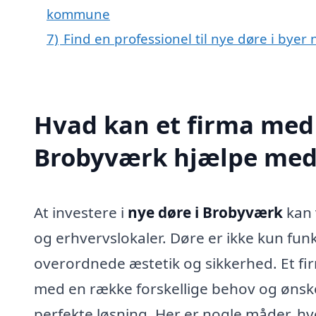
kommune
7)
Find en professionel til nye døre i bye
Hvad kan et firma med s
Brobyværk hjælpe med
At investere i
nye døre i Brobyværk
kan 
og erhvervslokaler. Døre er ikke kun funk
overordnede æstetik og sikkerhed. Et firm
med en række forskellige behov og ønsker,
perfekte løsning. Her er nogle måder, hvo