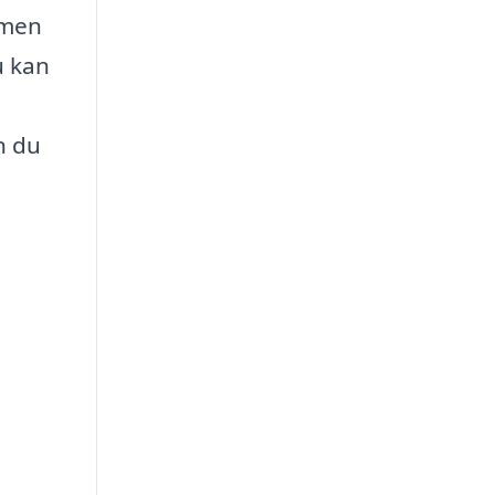
 men
u kan
n du