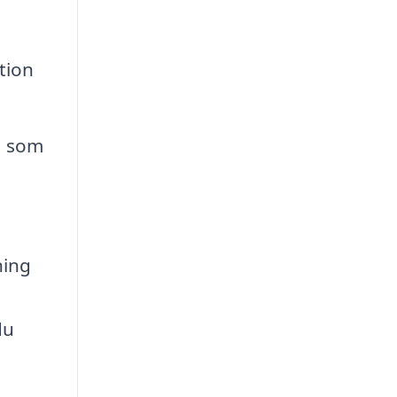
tion
r, som
ning
du