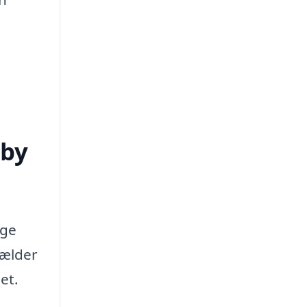
eby
ige
gælder
et.