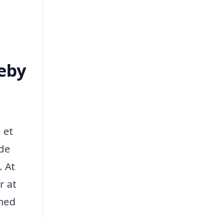
keby
 et
 de
. At
r at
 med