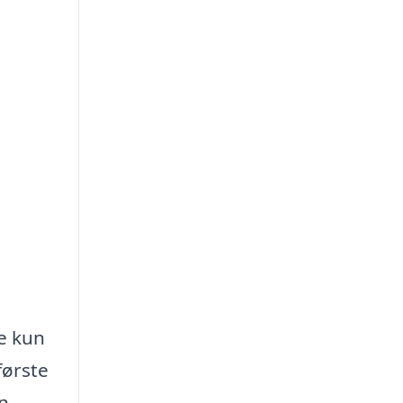
ke kun
første
en