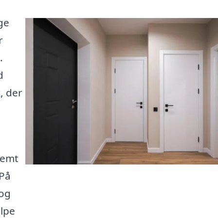
ge
r
.
d
, der
nemt
 På
 og
ælpe