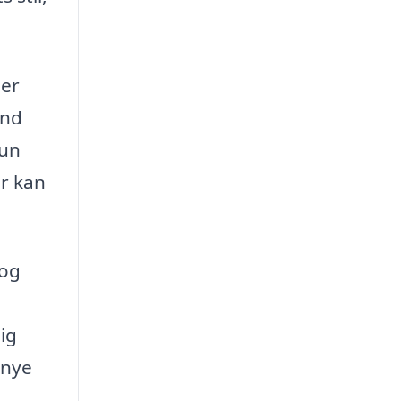
der
end
kun
er kan
 og
ig
 nye