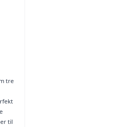
m tre
rfekt
ne
r til