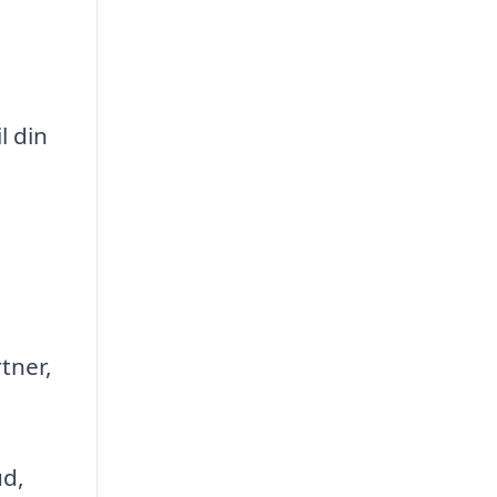
l din
g
tner,
ud,