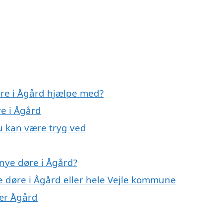
øre i Ågård hjælpe med?
re i Ågård
u kan være tryg ved
nye døre i Ågård?
e døre i Ågård eller hele Vejle kommune
nær Ågård