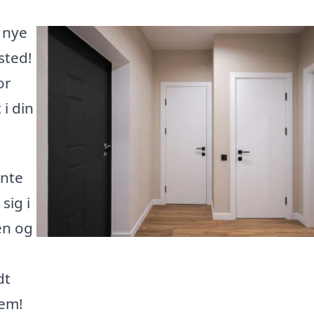
 nye
sted!
or
 i din
ente
sig i
en og
dt
jem!