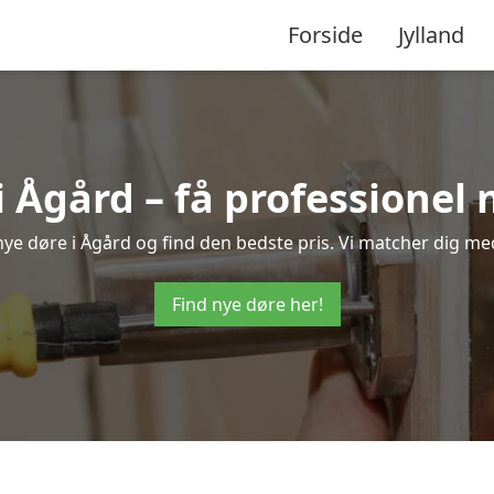
Forside
Jylland
i Ågård – få professionel
å nye døre i Ågård og find den bedste pris. Vi matcher dig med
Find nye døre her!