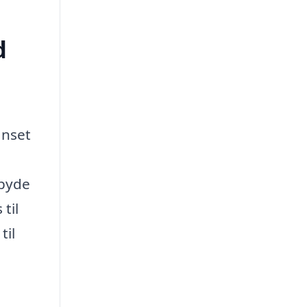
d
anset
lbyde
til
til