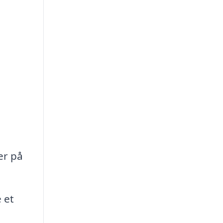
er på
 et