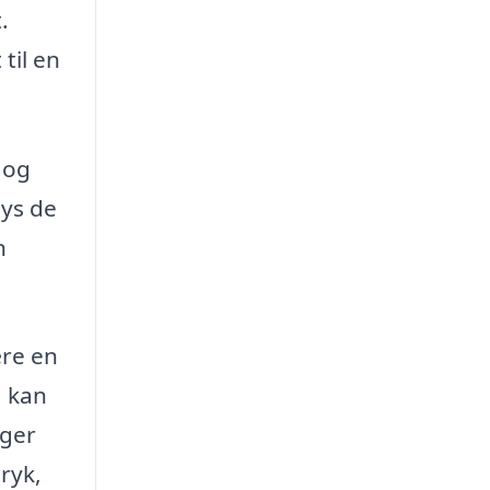
.
 til en
 og
lys de
n
ære en
a kan
ager
ryk,