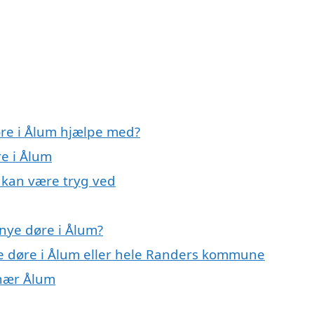
øre i Ålum hjælpe med?
re i Ålum
 kan være tryg ved
nye døre i Ålum?
ye døre i Ålum eller hele Randers kommune
 nær Ålum