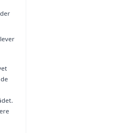
lder
 lever
yet
 de
ådet.
mere