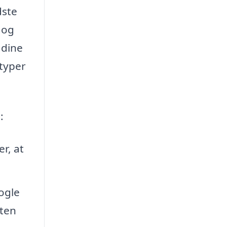
dste
 og
 dine
 typer
:
r, at
ogle
eten