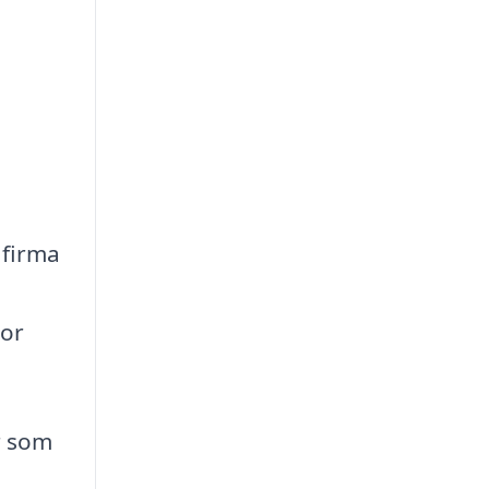
 firma
tor
r som