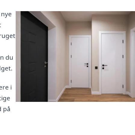
 nye
t
ruget
an du
dget.
re i
tige
d på