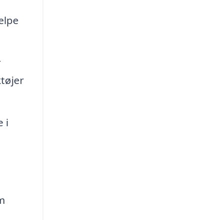
jælpe
r
ktøjer
 i
m