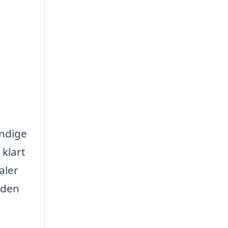
endige
 klart
aler
 den