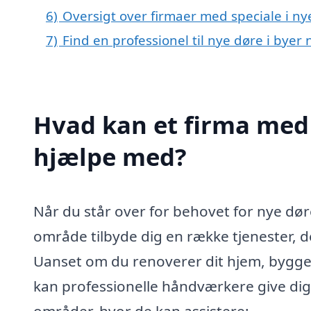
6)
Oversigt over firmaer med speciale i n
7)
Find en professionel til nye døre i byer
Hvad kan et firma med s
hjælpe med?
Når du står over for behovet for nye døre
område tilbyde dig en række tjenester, d
Uanset om du renoverer dit hjem, bygger
kan professionelle håndværkere give dig
områder, hvor de kan assistere: