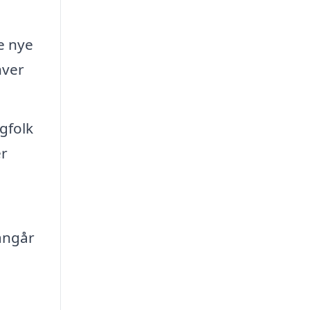
ne nye
hver
agfolk
er
angår