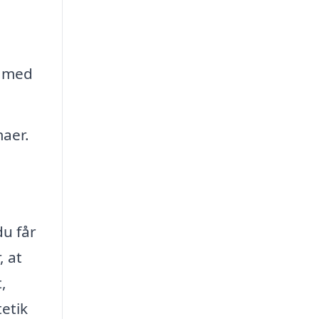
e med
maer.
du får
, at
,
etik