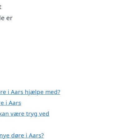
t
e er
øre i Aars hjælpe med?
e i Aars
 kan være tryg ved
nye døre i Aars?