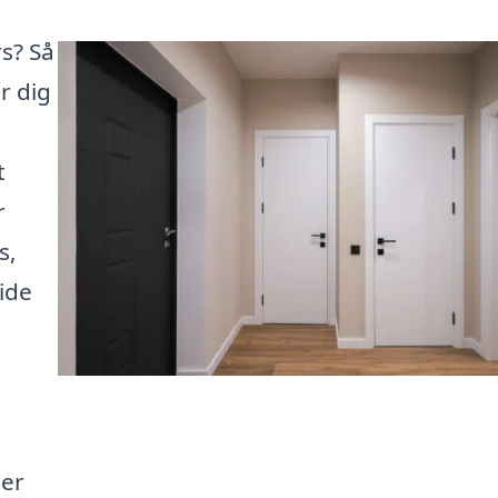
rs? Så
r dig
t
r
s,
ide
ser