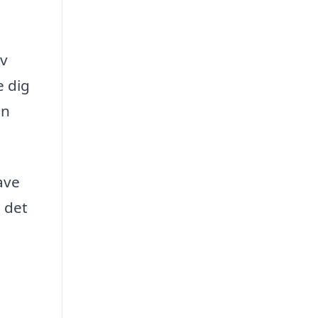
ov
e dig
an
ave
e det