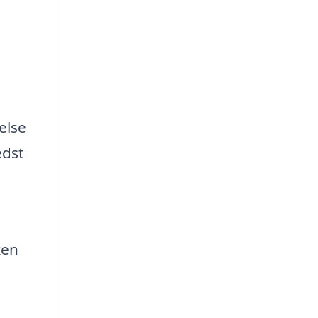
else
edst
ken