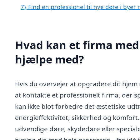
7)
Find en professionel til nye døre i bye
Hvad kan et firma med 
hjælpe med?
Hvis du overvejer at opgradere dit hje
at kontakte et professionelt firma, der s
kan ikke blot forbedre det æstetiske udtr
energieffektivitet, sikkerhed og komfor
udvendige døre, skydedøre eller special
hjælpe dig med hele processen – fra idé ti