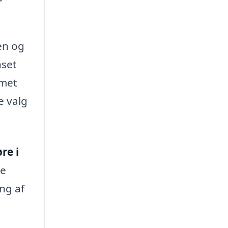
en og
nset
rmet
e valg
re i
le
ing af