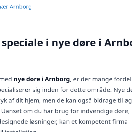
r nær Arnborg
speciale i nye døre i Arnb
m med
nye døre i Arnborg
, er der mange forde
pecialiserer sig inden for dette område. Nye d
yk af dit hjem, men de kan også bidrage til ø
t. Uanset om du har brug for indvendige døre,
designede løsninger, kan et kompetent firma
l installation.