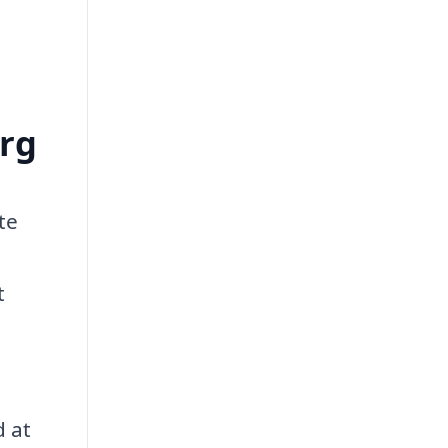
org
te
t
d at