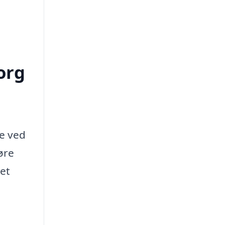
org
le ved
øre
get