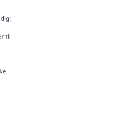
 dig:
 til
ske