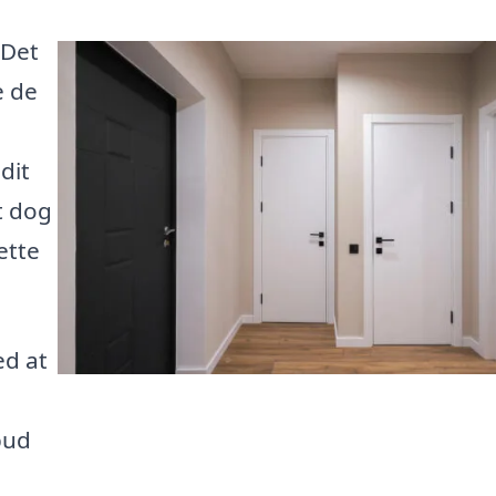
 Det
e de
dit
t dog
ette
ed at
bud