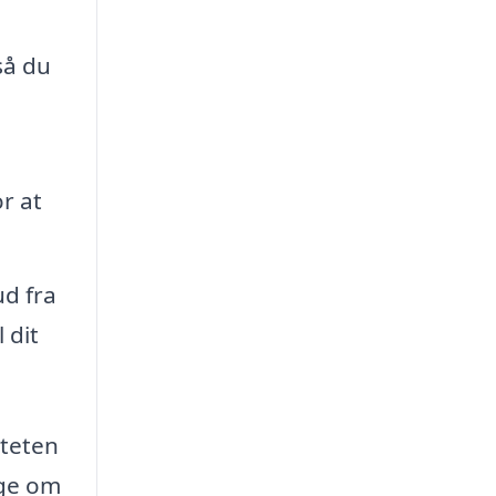
så du
r at
ud fra
 dit
iteten
rge om