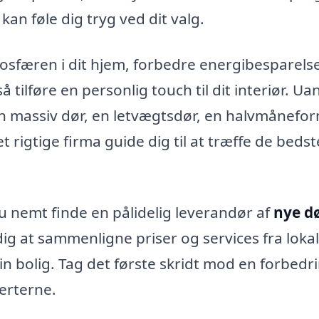
 kan føle dig tryg ved dit valg.
osfæren i dit hjem, forbedre energibesparels
tilføre en personlig touch til dit interiør. Ua
en massiv dør, en letvægtsdør, en halvmånefo
t rigtige firma guide dig til at træffe de bedst
 nemt finde en pålidelig leverandør af
nye dø
dig at sammenligne priser og services fra loka
din bolig. Tag det første skridt mod en forbedr
perterne.