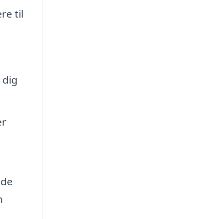
e til
 dig
er
nde
n