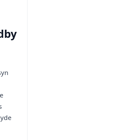
ndby
syn
ge
s
byde