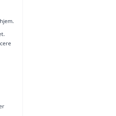
 hjem.
t.
ucere
er