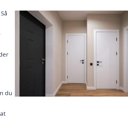
 Så
e
 der
an du
at