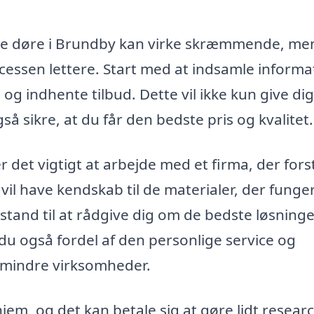
re nye døre i Brundby kan virke skræmmende, me
ocessen lettere. Start med at indsamle informa
og indhente tilbud. Dette vil ikke kun give dig
gså sikre, at du får den bedste pris og kvalitet.
 det vigtigt at arbejde med et firma, der fors
il have kendskab til de materialer, der funge
 stand til at rådgive dig om de bedste løsninger
r du også fordel af den personlige service og
mindre virksomheder.
hjem, og det kan betale sig at gøre lidt researc