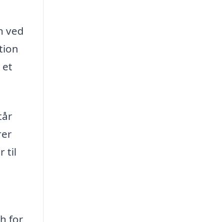
n ved
tion
 et
tår
rer
 til
h for