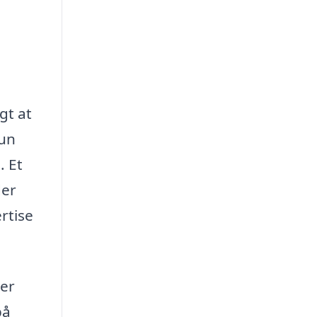
gt at
kun
. Et
der
rtise
per
på