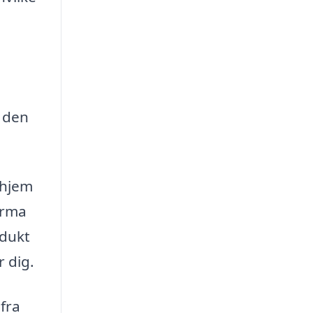
e den
 hjem
firma
odukt
r dig.
fra