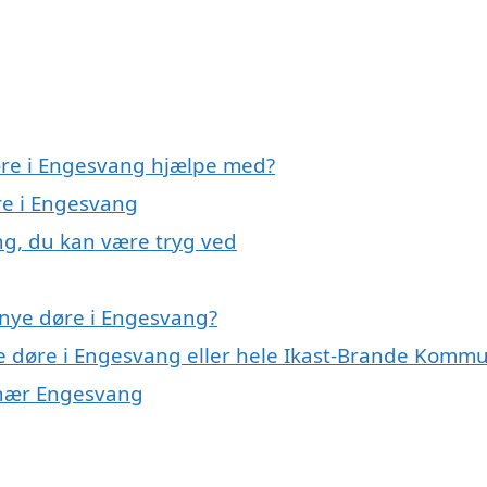
øre i Engesvang hjælpe med?
re i Engesvang
ng, du kan være tryg ved
 nye døre i Engesvang?
ye døre i Engesvang eller hele Ikast-Brande Komm
r nær Engesvang