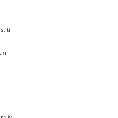
t til
kan
hvilke