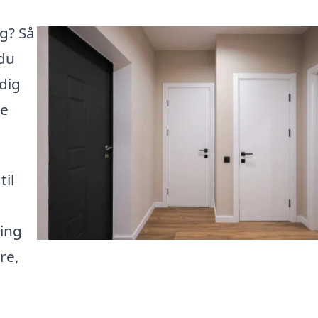
g? Så
 du
dig
de
il
ning
re,