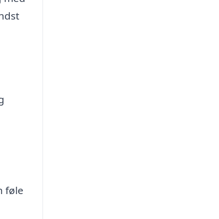
ndst
g
 føle