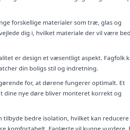
ge forskellige materialer som træ, glas og
jlede dig i, hvilket materiale der vil være beds
itet er design et væsentligt aspekt. Fagfolk 
cher din boligs stil og indretning.
fgørende for, at dørene fungerer optimalt. Et
 at dine nye døre bliver monteret korrekt og
tilbyde bedre isolation, hvilket kan reducere
e komfortabelt. Faglærte vil kunne vurdere, 