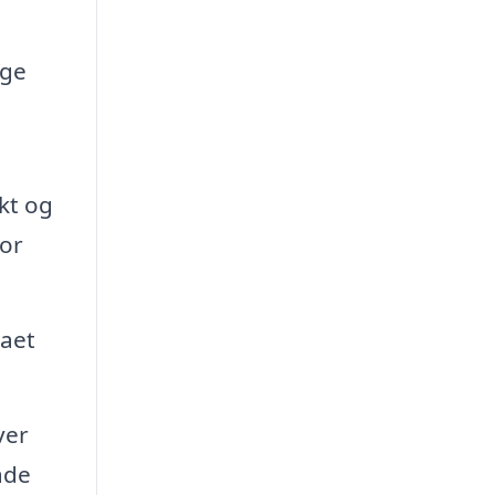
ige
kt og
for
maet
ver
åde