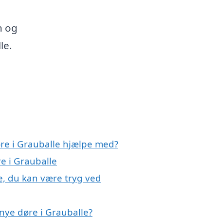
n og
le.
øre i Grauballe hjælpe med?
re i Grauballe
e, du kan være tryg ved
nye døre i Grauballe?