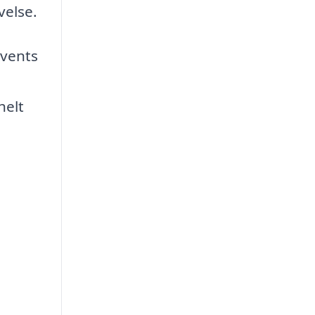
velse.
events
helt