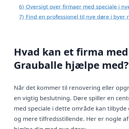
6)
Oversigt over firmaer med speciale i ny
7)
Find en professionel til nye døre i byer
Hvad kan et firma med s
Grauballe hjælpe med?
Når det kommer til renovering eller opgr
en vigtig beslutning. Døre spiller en cent
med speciale i dette område kan tilbyde d
og mere tilfredsstillende. Her er nogle a
hjælpe dig med nye døre: