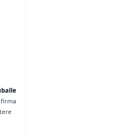
uballe
 firma
ttere