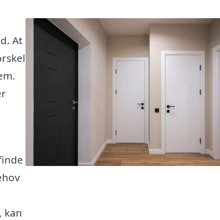
d. At
orskel
jem.
er
finde
behov
, kan