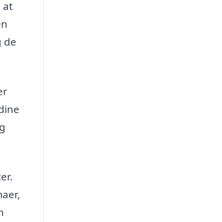
 at
en
g de
er
 dine
og
er.
maer,
n