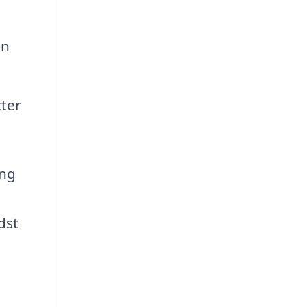
an
ter
ing
dst