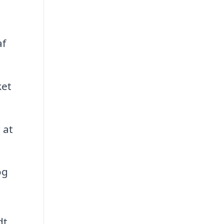
af
ket
 at
og
dt