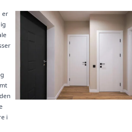
 er
dig
ale
sser
og
emt
 den
e
e i