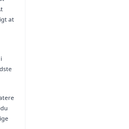
At
gt at
i
edste
atere
 du
ige