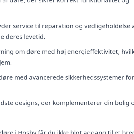
yder service til reparation og vedligeholdelse 
e deres levetid.
ing om døre med høj energieffektivitet, hvil
jem.
f døre med avancerede sikkerhedssystemer for
bedste designs, der komplementerer din bolig 
døre i Hosby får du ikke blot adgang til et bre