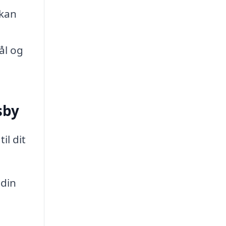
 kan
ål og
sby
il dit
 din