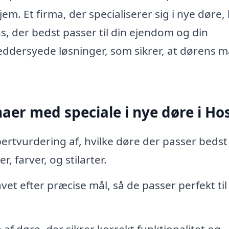
em. Et firma, der specialiserer sig i nye døre,
ns, der bedst passer til din ejendom og din
æddersyede løsninger, som sikrer, at dørens m
rmaer med speciale i nye døre i Ho
ertvurdering af, hvilke døre der passer bedst t
, farver, og stilarter.
vet efter præcise mål, så de passer perfekt til
 af døre, der sikrer korrekt funktionalitet og