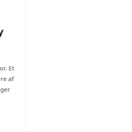
y
or. Et
øre af
øger