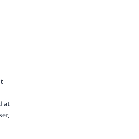
at
d at
ser,