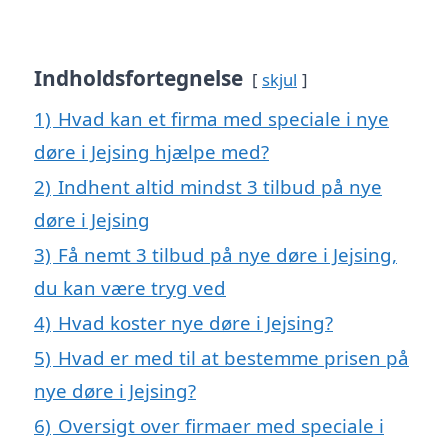
Indholdsfortegnelse
skjul
1)
Hvad kan et firma med speciale i nye
døre i Jejsing hjælpe med?
2)
Indhent altid mindst 3 tilbud på nye
døre i Jejsing
3)
Få nemt 3 tilbud på nye døre i Jejsing,
du kan være tryg ved
4)
Hvad koster nye døre i Jejsing?
5)
Hvad er med til at bestemme prisen på
nye døre i Jejsing?
6)
Oversigt over firmaer med speciale i