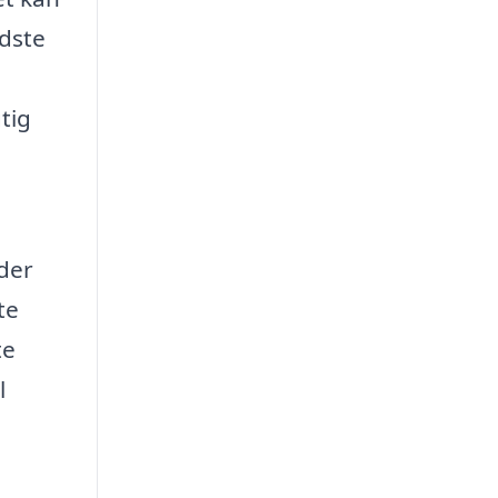
edste
tig
nder
te
te
l