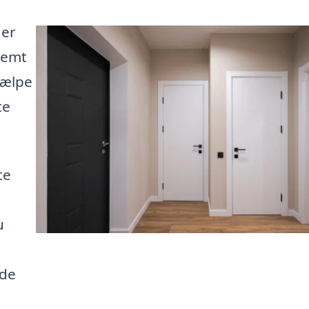
 er
nemt
jælpe
te
te
u
ide