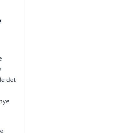
y
e
s
de det
 nye
ge