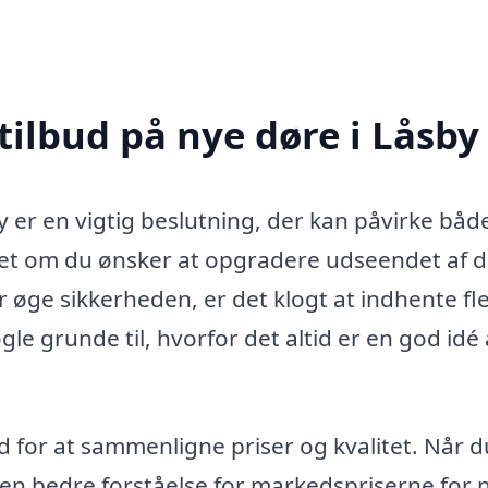
tilbud på nye døre i Låsby
by er en vigtig beslutning, der kan påvirke båd
nset om du ønsker at opgradere udseendet af d
r øge sikkerheden, er det klogt at indhente fl
gle grunde til, hvorfor det altid er en god idé 
 for at sammenligne priser og kvalitet. Når d
du en bedre forståelse for markedspriserne for 