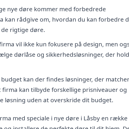
e nye døre kommer med forbedrede
ma kan rådgive om, hvordan du kan forbedre d
 de rigtige døre.
firma vil ikke kun fokusere på design, men og
lge dørlåse og sikkerhedsløsninger, der hold
 budget kan der findes løsninger, der matcher
firma kan tilbyde forskellige prisniveauer og
e løsning uden at overskride dit budget.
firma med speciale i nye døre i Låsby en række
 og installere de perfekte døre til dit hjem. D