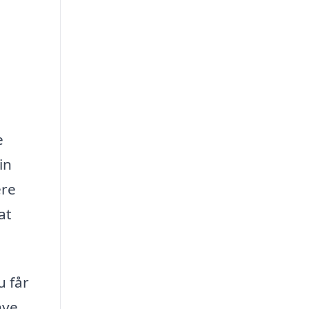
e
in
ere
at
u får
nye