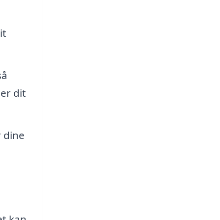
it
så
er dit
 dine
et kan