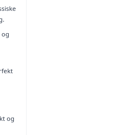
ssiske
g.
l og
rfekt
ekt og