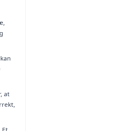
æ,
og
 kan
e
, at
rrekt,
 Et