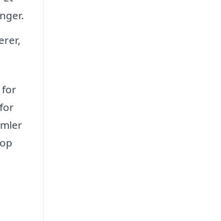
nger.
erer,
 for
for
amler
top