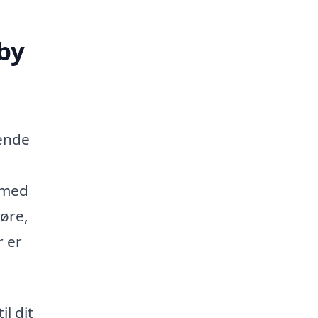
by
ende
g med
øre,
r er
l dit