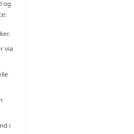
il og
ce:
ker.
r via
lle
n
nd i