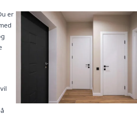
Du er
 med
og
e
vil
på