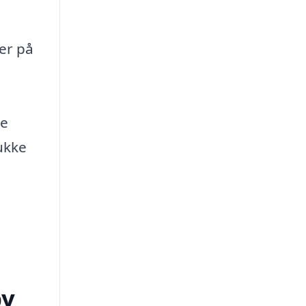
er på
te
ukke
by