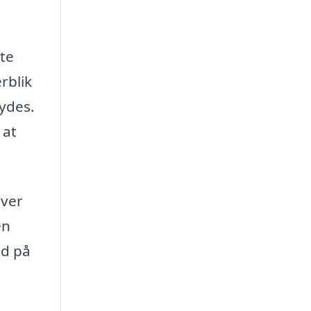
nte
rblik
bydes.
 at
Hver
en
ud på