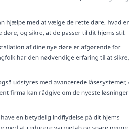
kan hjælpe med at vælge de rette døre, hvad e
øre, og sikre, at de passer til dit hjems stil.
tallation af dine nye døre er afgørende for
folk har den nødvendige erfaring til at sikre,
gså udstyres med avancerede låsesystemer, 
nt firma kan rådgive om de nyeste løsninger
ave en betydelig indflydelse på dit hjems
lpe med at reducere varmetab og spare penge