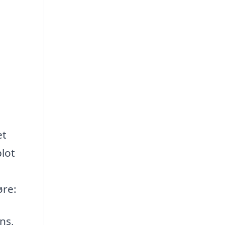
et
blot
øre:
ns,