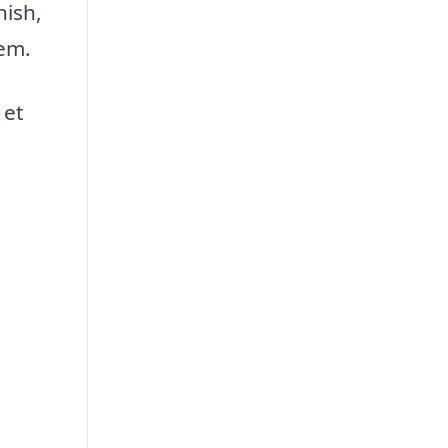
nish,
jem.
 et