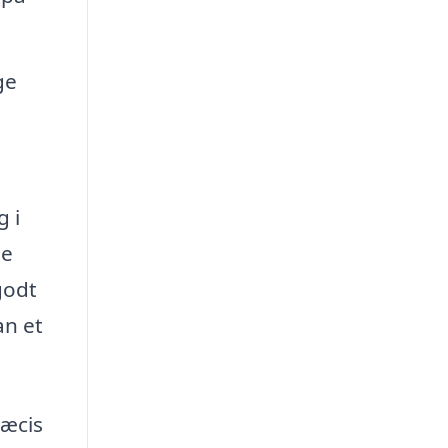
ge
g i
de
godt
an et
ræcis