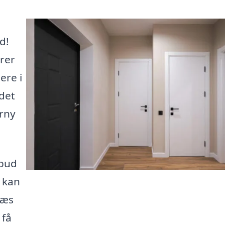
d!
rer
ere i
 det
orny
lbud
t kan
Læs
 få