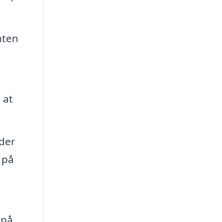
nten
 at
der
 på
 på