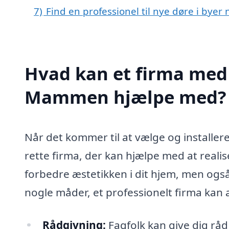
7)
Find en professionel til nye døre i by
Hvad kan et firma med s
Mammen hjælpe med?
Når det kommer til at vælge og installer
rette firma, der kan hjælpe med at reali
forbedre æstetikken i dit hjem, men ogs
nogle måder, et professionelt firma kan 
Rådgivning:
Fagfolk kan give dig rå