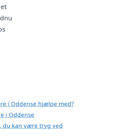
det
endnu
os
døre i Oddense hjælpe med?
re i Oddense
, du kan være tryg ved