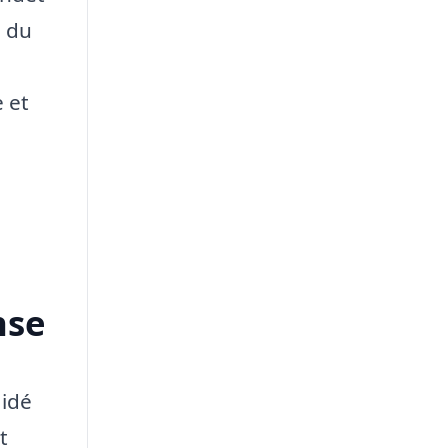
m du
 et
nse
 idé
t