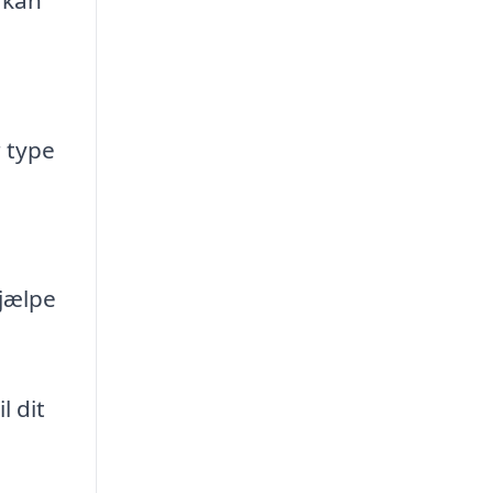
 type
jælpe
l dit