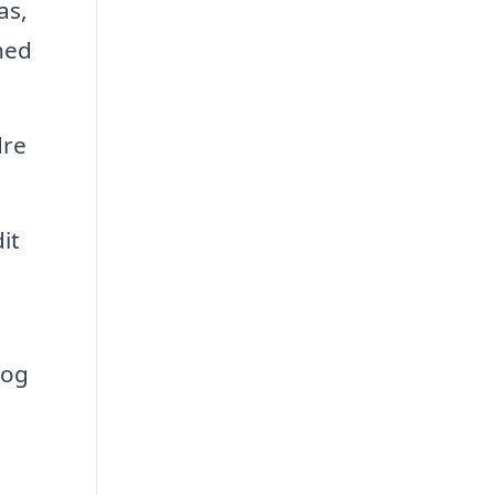
as,
hed
dre
it
 og