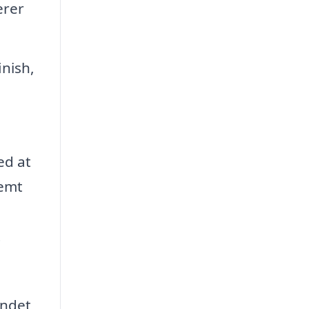
erer
nish,
ed at
emt
t
 andet