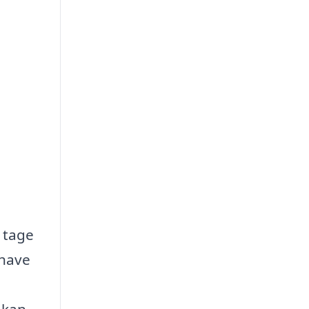
t tage
 have
 kan