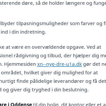
isterende døre, så de holder længere og fung
lbyder tilpasningsmuligheder som farver og fi
ind i din indretning.
ke at være en overvældende opgave. Ved at
sionel rådgivning og tilbud, der hjælper dig m
jem. Hjemmesiden
xn--nye-dre-u1a.dk
gør det n
 i området, hvilket giver dig mulighed for at
urtigt finde pålidelige leverandører og få de
id og giver dig tryghed i din beslutning.
øre i Oddense
til din bolig, dit kontor eller et