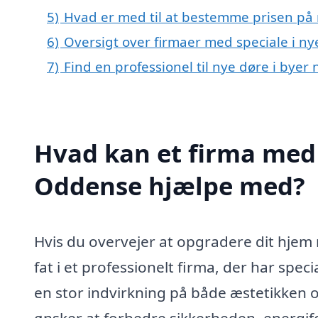
5)
Hvad er med til at bestemme prisen på
6)
Oversigt over firmaer med speciale i n
7)
Find en professionel til nye døre i bye
Hvad kan et firma med s
Oddense hjælpe med?
Hvis du overvejer at opgradere dit hje
fat i et professionelt firma, der har spec
en stor indvirkning på både æstetikken o
ønsker at forbedre sikkerheden, energifor