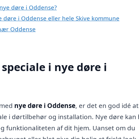
 nye døre i Oddense?
ye døre i Oddense eller hele Skive kommune
r nær Oddense
peciale i nye døre i
m med
nye døre i Oddense
, er det en god idé a
iale i dørtilbehør og installation. Nye døre kan
g funktionaliteten af dit hjem. Uanset om du
bruget eller blot give din bolig et friskt look,