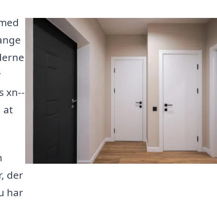
 med
Mange
derne
r
s xn--
 at
n
, der
u har