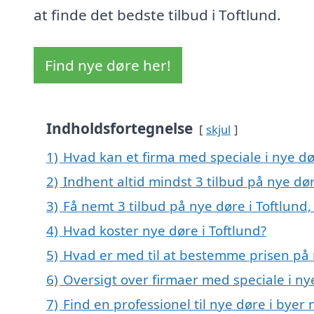
at finde det bedste tilbud i Toftlund.
Find nye døre her!
Indholdsfortegnelse
skjul
1)
Hvad kan et firma med speciale i nye dø
2)
Indhent altid mindst 3 tilbud på nye dør
3)
Få nemt 3 tilbud på nye døre i Toftlund
4)
Hvad koster nye døre i Toftlund?
5)
Hvad er med til at bestemme prisen på 
6)
Oversigt over firmaer med speciale i ny
7)
Find en professionel til nye døre i byer