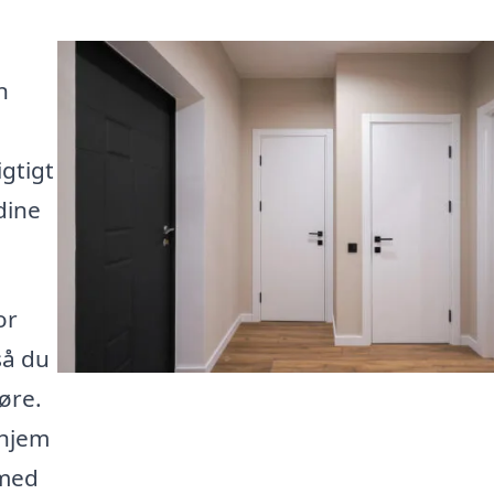
n
igtigt
dine
or
så du
øre.
 hjem
 med