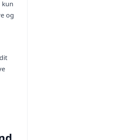
e kun
ve og
dit
ye
und