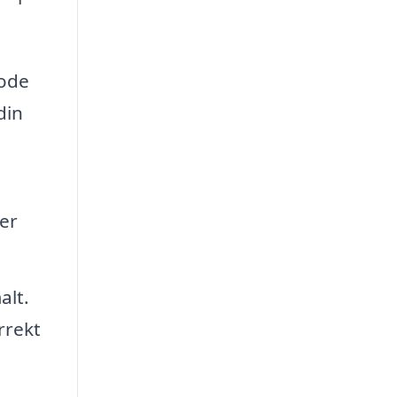
gode
din
rer
alt.
rrekt