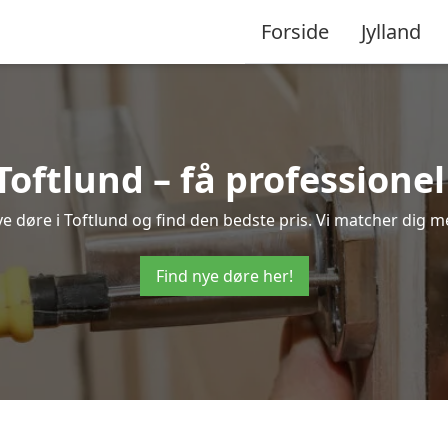
Forside
Jylland
Toftlund – få profession
nye døre i Toftlund og find den bedste pris. Vi matcher dig m
Find nye døre her!