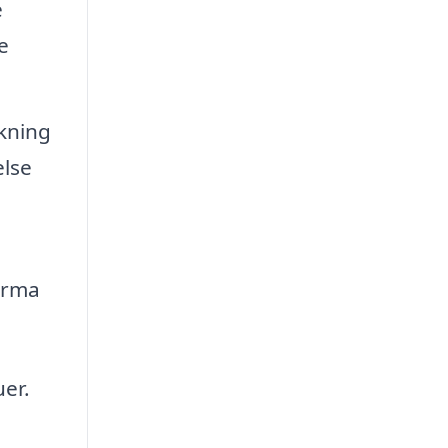
e
e
skning
else
firma
uer.