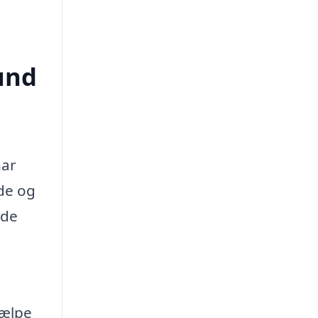
lund
har
nde og
 de
jælpe