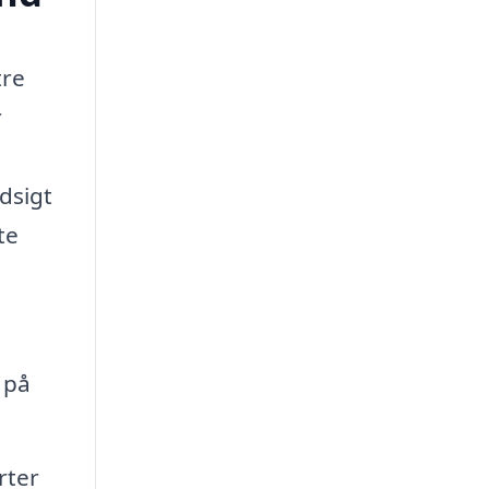
tre
r
dsigt
te
 på
rter