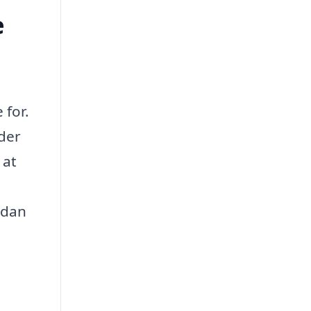
e
 for.
yder
 at
rdan