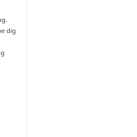
ng.
pe dig
og