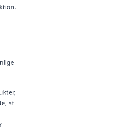
ktion.
nlige
ukter,
de, at
r