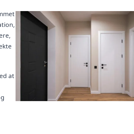
ommet
ation,
ere,
ekte
ed at
og