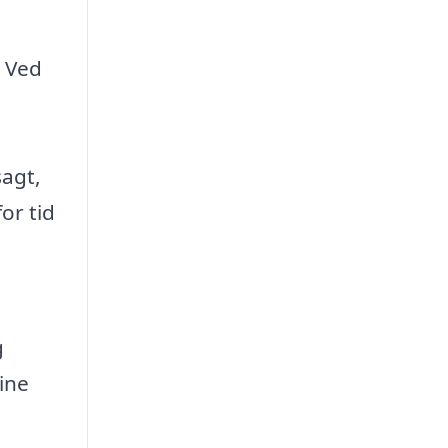
. Ved
sagt,
or tid
g
dine