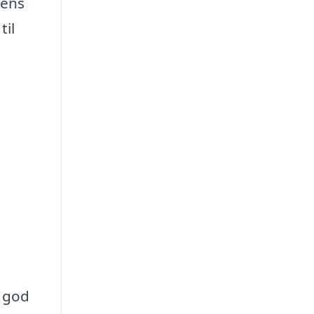
dens
til
n god