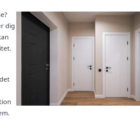
se?
er dig
kan
tet.
det
tion
jem.