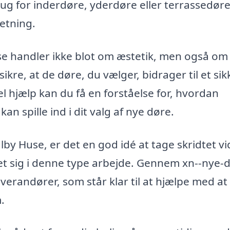
ug for inderdøre, yderdøre eller terrassedøre
retning.
use handler ikke blot om æstetik, men også om
ikre, at de døre, du vælger, bidrager til et sik
l hjælp kan du få en forståelse for, hvordan
n spille ind i dit valg af nye døre.
alby Huse, er det en god idé at tage skridtet v
ret sig i denne type arbejde. Gennem xn--nye-d
everandører, som står klar til at hjælpe med at
.