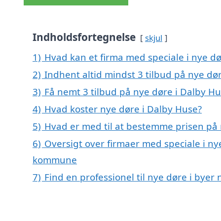
Indholdsfortegnelse
skjul
1)
Hvad kan et firma med speciale i nye d
2)
Indhent altid mindst 3 tilbud på nye dø
3)
Få nemt 3 tilbud på nye døre i Dalby H
4)
Hvad koster nye døre i Dalby Huse?
5)
Hvad er med til at bestemme prisen på 
6)
Oversigt over firmaer med speciale i ny
kommune
7)
Find en professionel til nye døre i bye