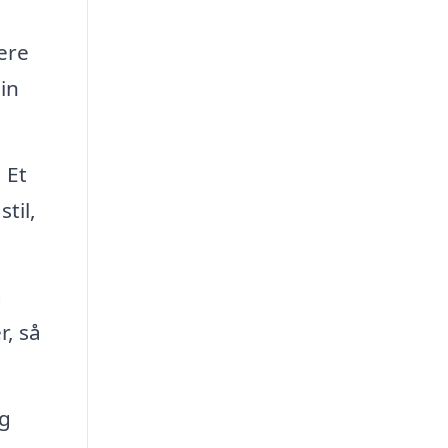
ere
in
 Et
til,
g
r, så
og