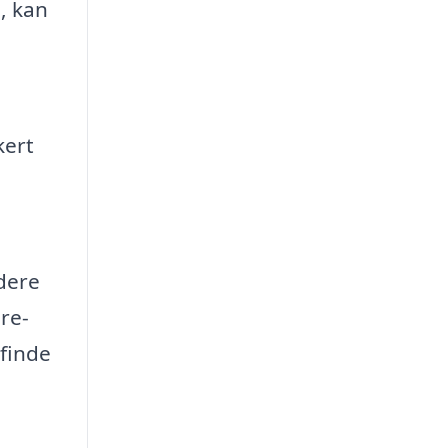
, kan
kert
idere
re-
 finde