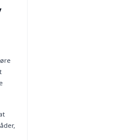
y
døre
t
e
at
råder,