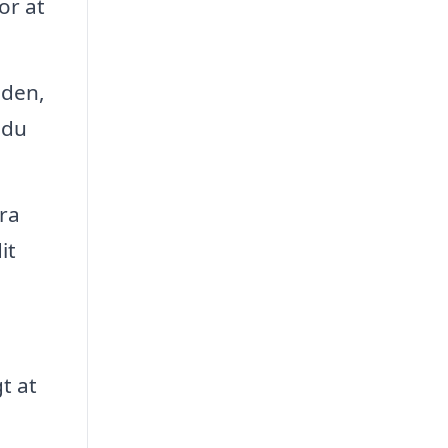
or at
iden,
 du
ra
it
t at