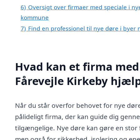
6)
Oversigt over firmaer med speciale i ny
kommune
7)
Find en professionel til nye døre i byer
Hvad kan et firma med s
Fårevejle Kirkeby hjæl
Når du står overfor behovet for nye døre i
pålideligt firma, der kan guide dig genn
tilgængelige. Nye døre kan gøre en stor fo
men også for sikkerhed, isolering og energ