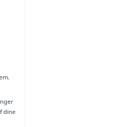
jem.
ænger
f dine