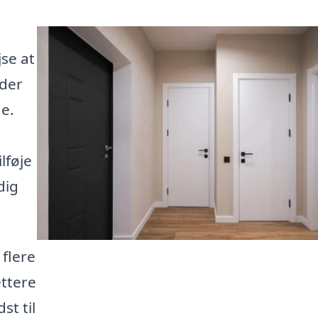
se at
 der
de.
lføje
dig
flere
ettere
st til