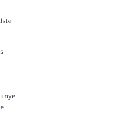
dste
ts
 i nye
ne