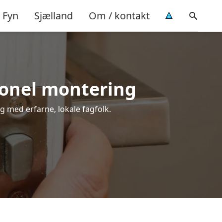
Fyn
Sjælland
Om / kontakt
sionel montering
ig med erfarne, lokale fagfolk.