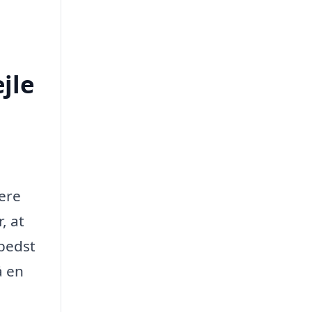
jle
lere
, at
 bedst
å en