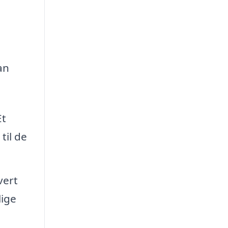
an
Et
til de
vert
lige