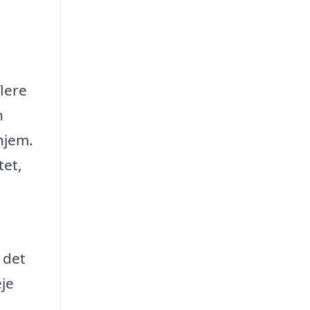
flere
n
hjem.
tet,
 det
eje