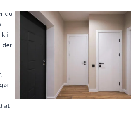
er du
m
k i
, der
,
 gør
d at