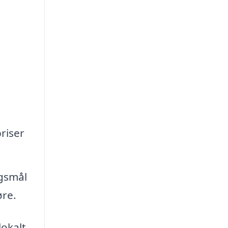
riser
rgsmål
øre.
lokalt