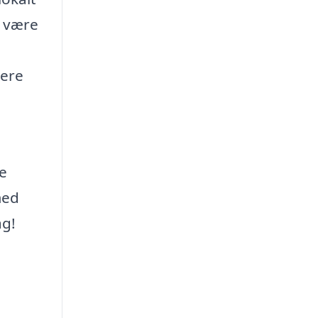
n være
tere
te
med
ag!