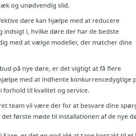
ræk og unødvendig slid.
fektive døre kan hjælpe med at reducere
 indsigt i, hvilke døre der har de bedste
dig med at vælge modeller, der matcher dine
ud på nye døre, er det vigtigt at få flere
n hjælpe med at indhente konkurrencedygtige p
 forhold til kvalitet og service.
et team vil være der for at besvare dine spø
et første møde til installationen af de nye d
 Faxe, er det en god idé at tage kontakt til et 