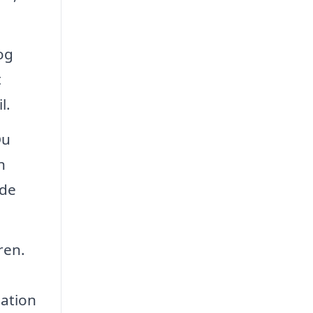
og
t
l.
Du
n
 de
ren.
lation