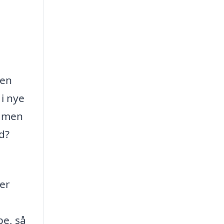
 en
 i nye
, men
d?
per
pe, så