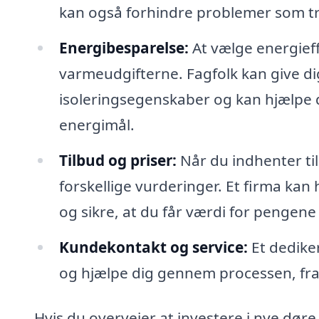
kan også forhindre problemer som t
Energibesparelse:
At vælge energief
varmeudgifterne. Fagfolk kan give dig
isoleringsegenskaber og kan hjælpe 
energimål.
Tilbud og priser:
Når du indhenter tilb
forskellige vurderinger. Et firma ka
og sikre, at du får værdi for pengene i
Kundekontakt og service:
Et dediker
og hjælpe dig gennem processen, fra d
Hvis du overvejer at investere i nye døre i