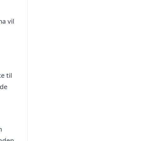
a vil
e til
lde
n
inden