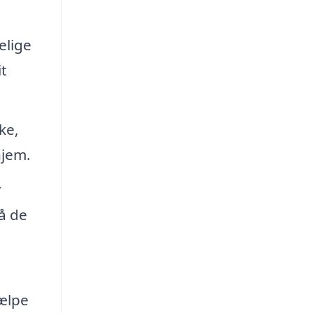
elige
it
ke,
hjem.
r
å de
jælpe