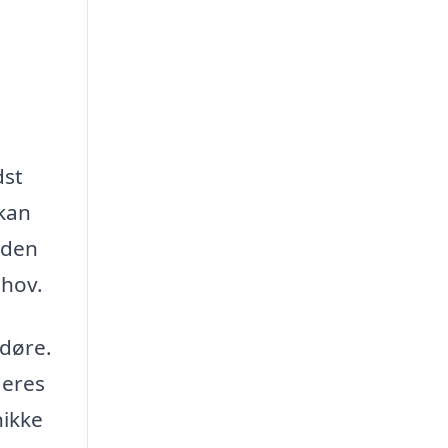
dst
 kan
r den
ehov.
 døre.
deres
nikke