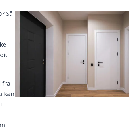
p? Så
kke
dit
 fra
du kan
u
em