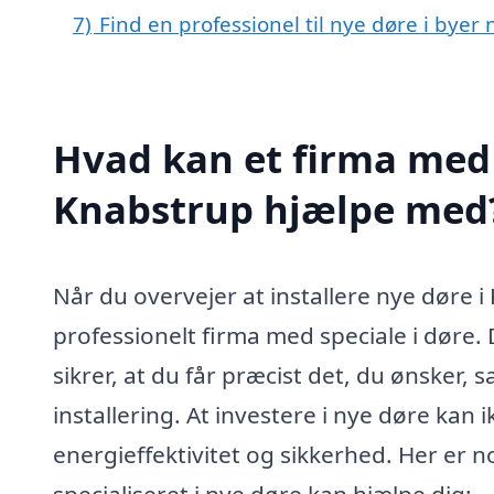
7)
Find en professionel til nye døre i bye
Hvad kan et firma med s
Knabstrup hjælpe med
Når du overvejer at installere nye døre i
professionelt firma med speciale i døre. 
sikrer, at du får præcist det, du ønsker,
installering. At investere i nye døre kan
energieffektivitet og sikkerhed. Her er n
specialiseret i nye døre kan hjælpe dig: