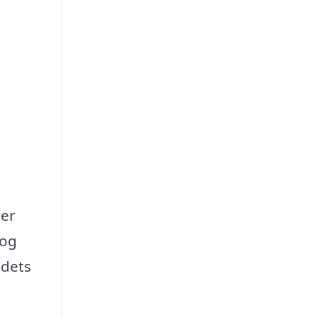
der
 og
 dets