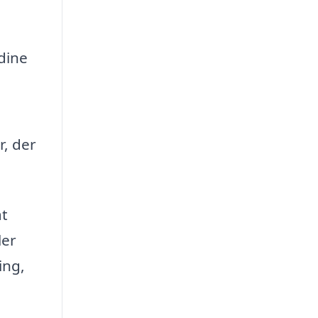
dine
r, der
at
ler
ing,