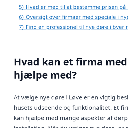
5)
Hvad er med til at bestemme prisen på 
6)
Oversigt over firmaer med speciale i n
7)
Find en professionel til nye døre i byer
Hvad kan et firma med s
hjælpe med?
At vælge nye døre i Løve er en vigtig be
husets udseende og funktionalitet. Et fir
kan hjælpe med mange aspekter af dørproj
installation. Når du vælger nye døre, er 