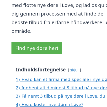
med flotte nye døre i Løve, og lad os gui
dig gennem processen med at finde de
bedste tilbud fra erfarne håndværkere i 
område.
Find nye døre her!
Indholdsfortegnelse
skjul
1)
Hvad kan et firma med speciale i nye d
2)
Indhent altid mindst 3 tilbud på nye dør
3)
Få nemt 3 tilbud på nye døre i Løve, du
4)
Hvad koster nye døre i Løve?