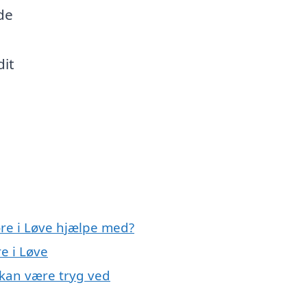
de
dit
øre i Løve hjælpe med?
e i Løve
 kan være tryg ved