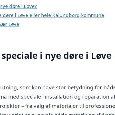
nye døre i Løve?
ye døre i Løve eller hele Kalundborg kommune
 nær Løve
peciale i nye døre i Løve
slutning, som kan have stor betydning for båd
ma med speciale i installation og reparation a
ekter – fra valg af materialer til professione
det vigtigt at overveje både æstetik og sikker