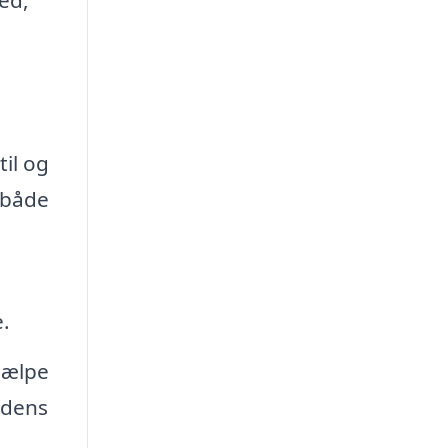
til og
 både
.
jælpe
 dens