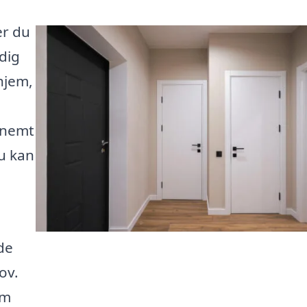
er du
 dig
 hjem,
 nemt
du kan
de
ov.
em