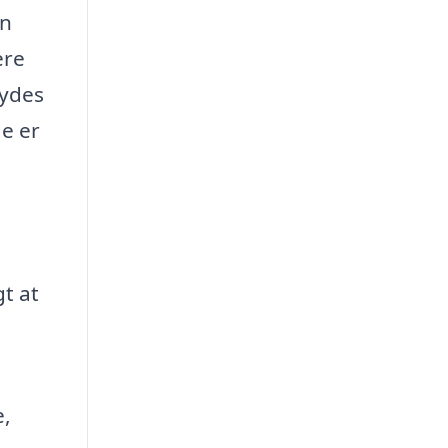
en
ere
bydes
de er
gt at
e,