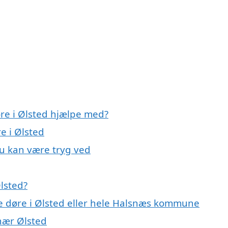
øre i Ølsted hjælpe med?
e i Ølsted
du kan være tryg ved
lsted?
ye døre i Ølsted eller hele Halsnæs kommune
 nær Ølsted