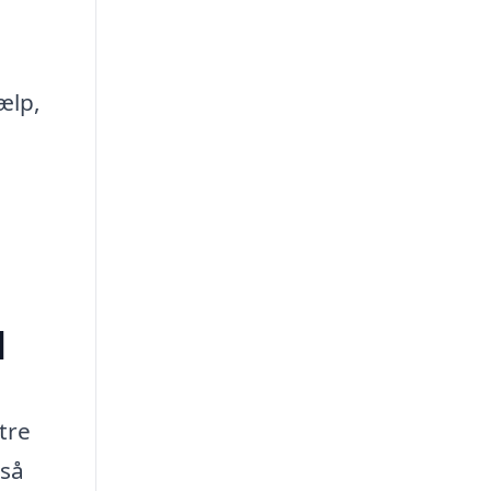
ælp,
d
tre
gså