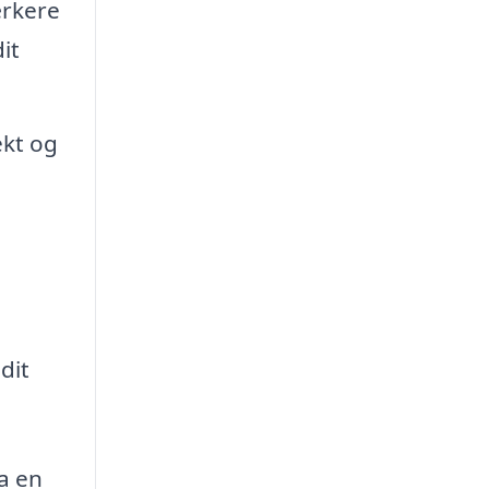
ærkere
it
ekt og
.
dit
ra en