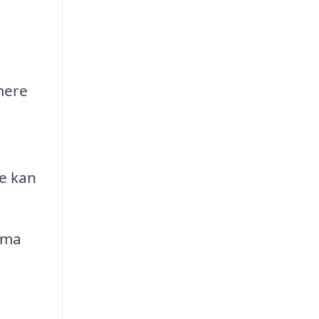
 mere
De kan
.
irma