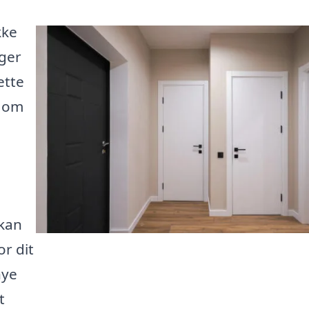
kke
ager
ette
n om
 kan
or dit
nye
t