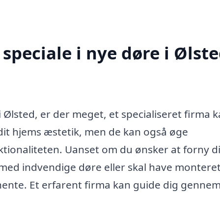
peciale i nye døre i Ølst
i Ølsted, er der meget, et specialiseret firma 
 dit hjems æstetik, men de kan også øge
ktionaliteten. Uanset om du ønsker at forny d
med indvendige døre eller skal have montere
hente. Et erfarent firma kan guide dig gennem