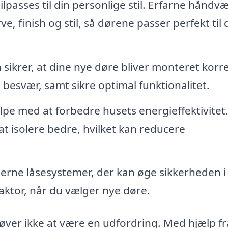
lpasses til din personlige stil. Erfarne håndv
, finish og stil, så dørene passer perfekt til d
n sikrer, at dine nye døre bliver monteret korr
g besvær, samt sikre optimal funktionalitet.
pe med at forbedre husets energieffektivitet
t isolere bedre, hvilket kan reducere
rne låsesystemer, der kan øge sikkerheden i 
aktor, når du vælger nye døre.
ehøver ikke at være en udfordring. Med hjælp f