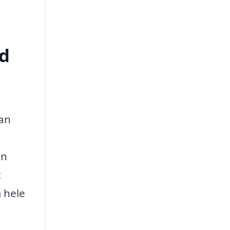
ed
kan
in
t
 hele