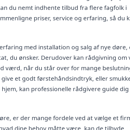
an du nemt indhente tilbud fra flere fagfolk i
ammenligne priser, service og erfaring, så du 
 erfaring med installation og salg af nye døre,
ultat, du ønsker. Derudover kan rådgivning om 
ld værd, når du står over for mange beslutnin
 give et godt førstehåndsindtryk, eller smukk
 hjem, kan professionelle rådgivere guide dig 
øre, er der mange fordele ved at vælge et fir
 hvad dine behov måtte være, kan de tilbyde