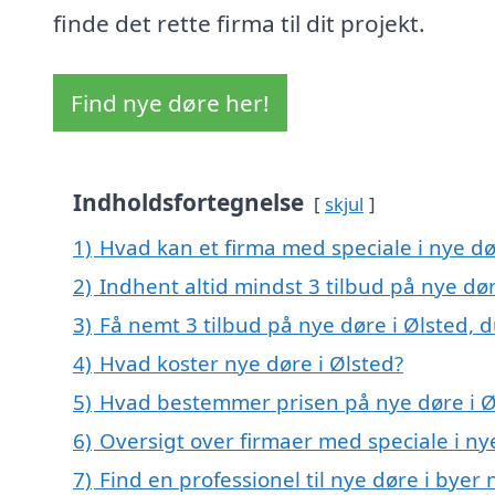
finde det rette firma til dit projekt.
Find nye døre her!
Indholdsfortegnelse
skjul
1)
Hvad kan et firma med speciale i nye d
2)
Indhent altid mindst 3 tilbud på nye dør
3)
Få nemt 3 tilbud på nye døre i Ølsted, 
4)
Hvad koster nye døre i Ølsted?
5)
Hvad bestemmer prisen på nye døre i Ø
6)
Oversigt over firmaer med speciale i n
7)
Find en professionel til nye døre i byer