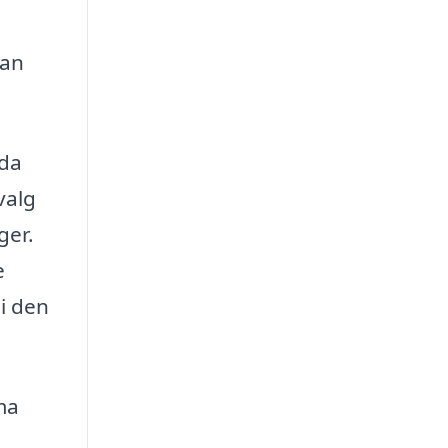
kan
 da
valg
ger.
e
i den
ma