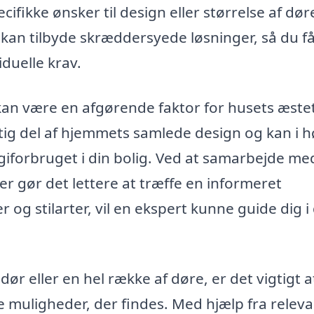
fikke ønsker til design eller størrelse af dør
 kan tilbyde skræddersyede løsninger, så du f
iduelle krav.
 kan være en afgørende faktor for husets æste
tig del af hjemmets samlede design og kan i h
iforbruget i din bolig. Ved at samarbejde me
r gør det lettere at træffe en informeret
er og stilarter, vil en ekspert kunne guide dig i
ør eller en hel række af døre, er det vigtigt a
ige muligheder, der findes. Med hjælp fra relev