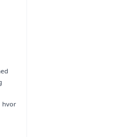
med
g
, hvor