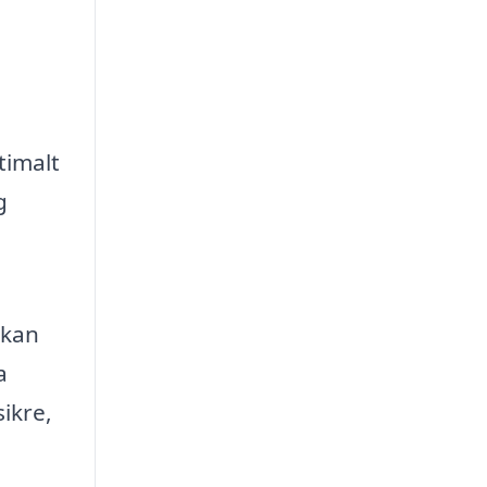
timalt
g
 kan
a
ikre,