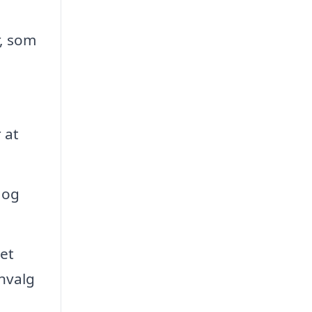
r, som
 at
 og
et
nvalg