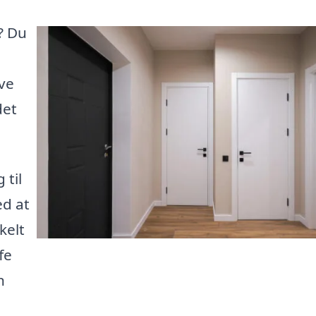
? Du
ive
det
.
 til
ed at
kelt
fe
n