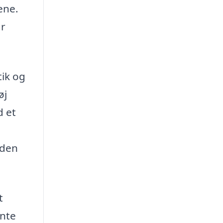
ene.
år
tik og
øj
d et
 den
t
ante