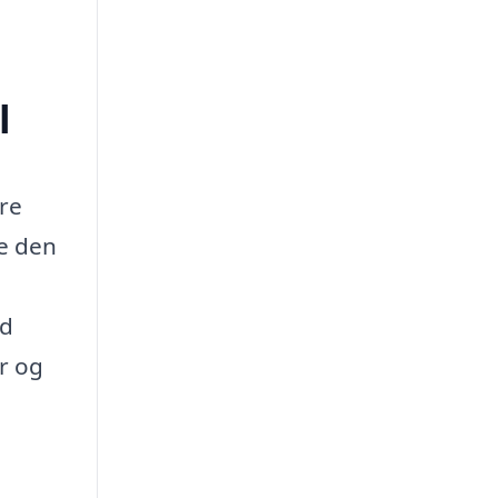
l
tre
ge den
nd
r og