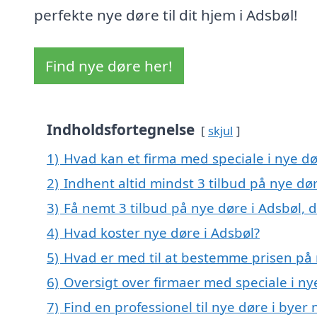
perfekte nye døre til dit hjem i Adsbøl!
Find nye døre her!
Indholdsfortegnelse
skjul
1)
Hvad kan et firma med speciale i nye d
2)
Indhent altid mindst 3 tilbud på nye dør
3)
Få nemt 3 tilbud på nye døre i Adsbøl, 
4)
Hvad koster nye døre i Adsbøl?
5)
Hvad er med til at bestemme prisen på 
6)
Oversigt over firmaer med speciale i n
7)
Find en professionel til nye døre i byer