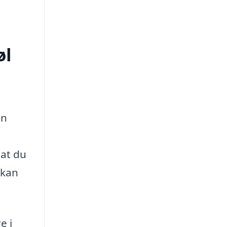
øl
an
 at du
 kan
e i