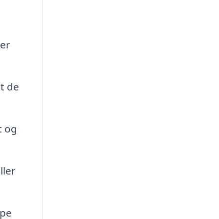
der
t de
t og
ller
lpe