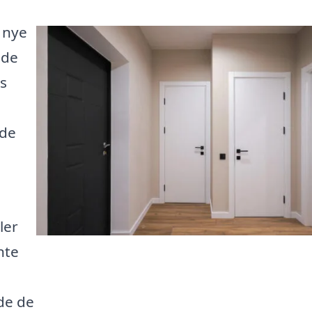
 nye
nde
s
 de
ler
nte
de de