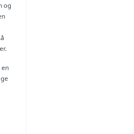
em og
en
så
er.
e en
age