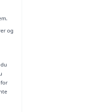
jem.
ver og
 du
u
 for
nte