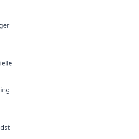
nger
elle
ring
edst