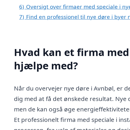
6)
Oversigt over firmaer med speciale i ny
7)
Find en professionel til nye døre i byer
Hvad kan et firma med 
hjælpe med?
Når du overvejer nye døre i Avnbøl, er de
dig med at få det ønskede resultat. Nye 
men de kan også øge energieffektivitete
Et professionelt firma med speciale i ins
processen, fra valg af materialer og desig