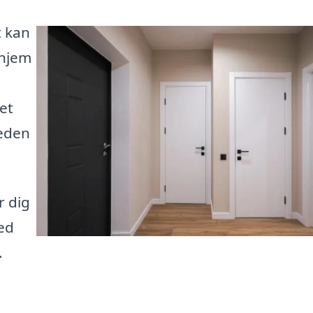
t kan
 hjem
et
heden
r dig
med
.