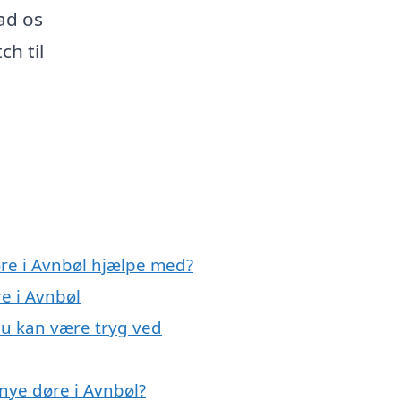
ad os
ch til
øre i Avnbøl hjælpe med?
re i Avnbøl
du kan være tryg ved
nye døre i Avnbøl?