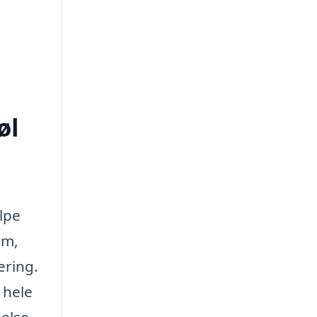
øl
ælpe
em,
ering.
 hele
else.