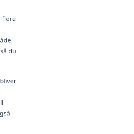
 flere
råde.
 så du
bliver
r
il
også