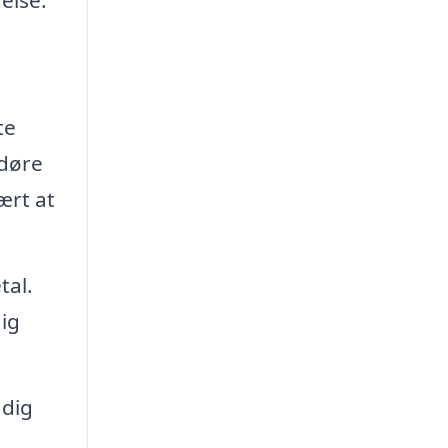
te
 døre
ært at
tal.
dig
 dig