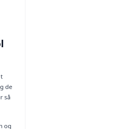
l
e
dt
og de
r så
gn og