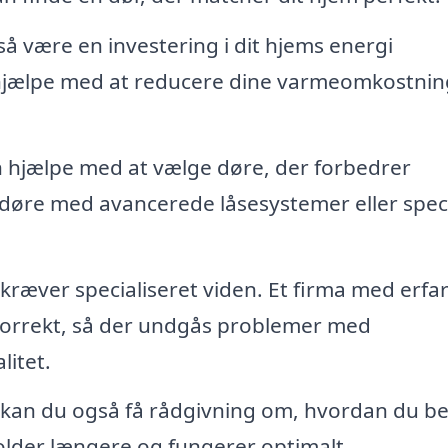
 være en investering i dit hjems energi
an hjælpe med at reducere dine varmeomkostni
n hjælpe med at vælge døre, der forbedrer
 døre med avancerede låsesystemer eller speci
 kræver specialiseret viden. Et firma med erfa
t korrekt, så der undgås problemer med
litet.
n kan du også få rådgivning om, hvordan du b
older længere og fungerer optimalt.