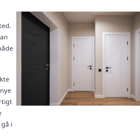
ted.
kan
 både
ekte
 nye
tigt
e
 gå i