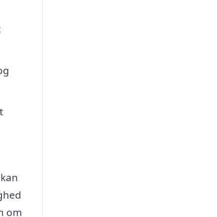
t
og
t
 kan
ighed
en om