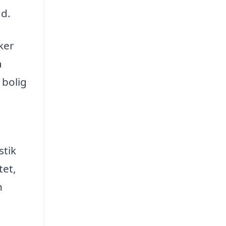
ud.
ker
å
 bolig
stik
tet,
n