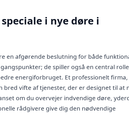
peciale i nye døre i
ære en afgørende beslutning for både funktiona
dgangspunkter; de spiller også en central rolle 
dre energiforbruget. Et professionelt firma,
n bred vifte af tjenester, der er designet til a
Uanset om du overvejer indvendige døre, yder
sionelle rådgivere give dig den nødvendige