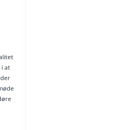
litet
i at
 der
t møde
døre