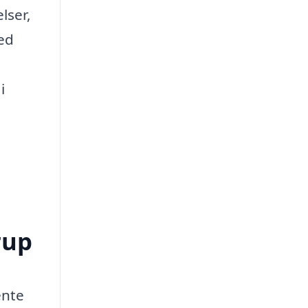
lser,
med
i
rup
ente