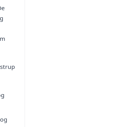
De
og
em
lstrup
og
 og