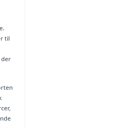
e.
 til
 der
orten
k
cer,
inde