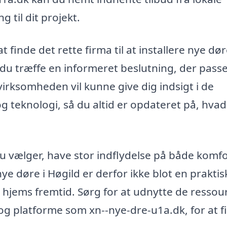
 til dit projekt.
finde det rette firma til at installere nye dør
u træffe en informeret beslutning, der passer
virksomheden vil kunne give dig indsigt i de
 teknologi, så du altid er opdateret på, hvad
, du vælger, have stor indflydelse på både komf
nye døre i Høgild er derfor ikke blot en praktis
 hjems fremtid. Sørg for at udnytte de ressour
og platforme som xn--nye-dre-u1a.dk, for at f