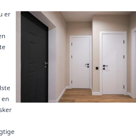
u er
en
te
dste
e en
sker
igtige