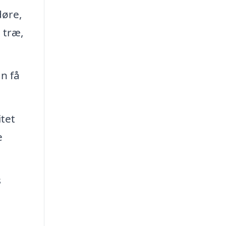
døre,
 træ,
n få
itet
e
s