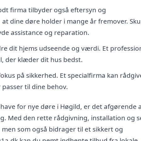
dt firma tilbyder også eftersyn og
, at dine døre holder i mange år fremover. Sku
yde assistance og reparation.
e dit hjems udseende og værdi. Et professio
l, der klæder dit hus bedst.
okus på sikkerhed. Et specialfirma kan rådgi
 passer til dine behov.
have for nye døre i Høgild, er det afgørende 
g. Med den rette rådgivning, installation og s
, men som også bidrager til et sikkert og
1a.dk kan du nemt indhente tilbud fra lokale