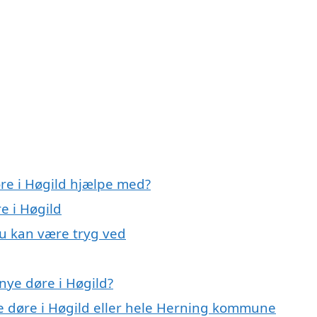
øre i Høgild hjælpe med?
e i Høgild
du kan være tryg ved
nye døre i Høgild?
ye døre i Høgild eller hele Herning kommune