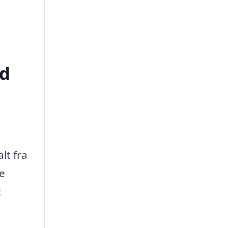
ld
lt fra
le
t