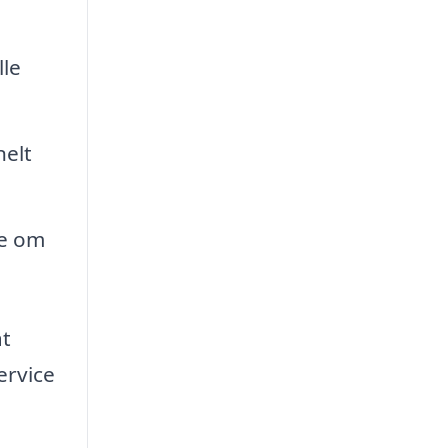
lle
nelt
ve om
at
ervice