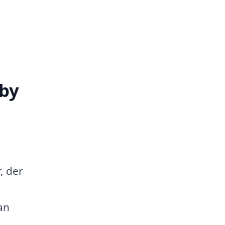
dby
, der
an