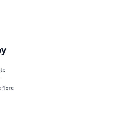
by
nte
r
 flere