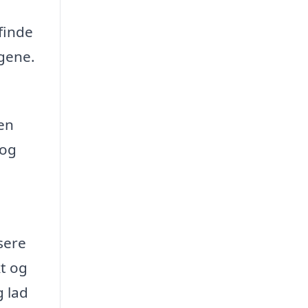
finde
gene.
en
 og
sere
kt og
g lad