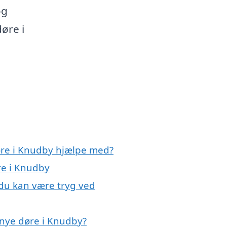
og
døre i
øre i Knudby hjælpe med?
re i Knudby
 du kan være tryg ved
 nye døre i Knudby?