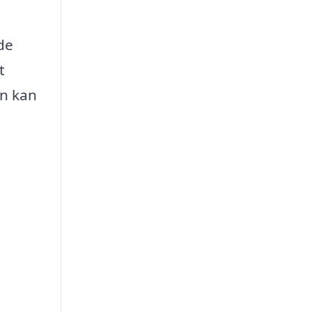
 de
t
en kan