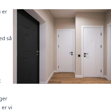
 er
ed så
t
øger
 er vi