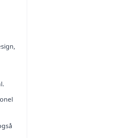
esign,
l.
ionel
også