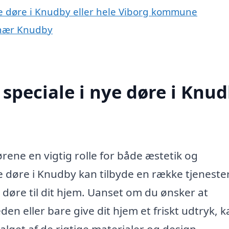
ye døre i Knudby eller hele Viborg kommune
r nær Knudby
speciale i nye døre i Knu
rene en vigtig rolle for både æstetik og
ye døre i Knudby kan tilbyde en række tjenester
 døre til dit hjem. Uanset om du ønsker at
n eller bare give dit hjem et friskt udtryk, k
lget af de rigtige materialer og design.