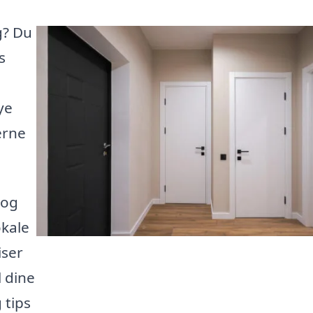
g? Du
s
ye
erne
 og
okale
iser
l dine
 tips