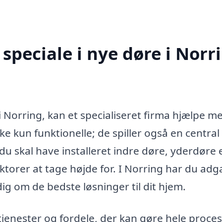
speciale i nye døre i Norr
i Norring, kan et specialiseret firma hjælpe m
 kun funktionelle; de spiller også en central r
u skal have installeret indre døre, yderdøre e
torer at tage højde for. I Norring har du adga
g om de bedste løsninger til dit hjem.
 tjenester og fordele, der kan gøre hele proce