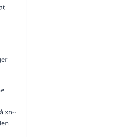
at
ger
ne
å xn--
den