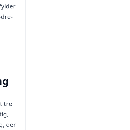
fylder
-dre-
.
ng
t tre
tig,
g, der