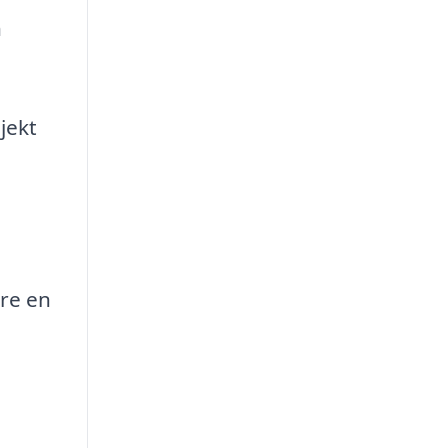
n
jekt
kre en
i