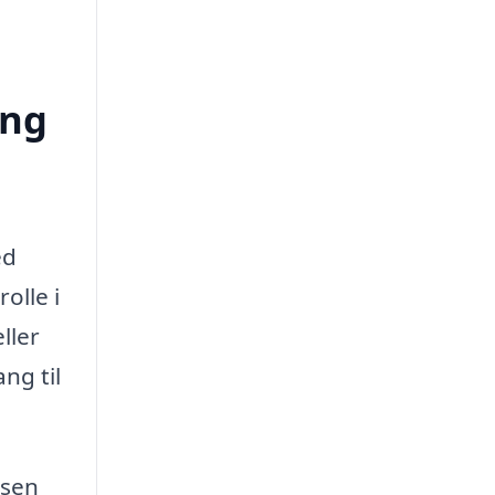
ing
ed
olle i
ller
ng til
ssen