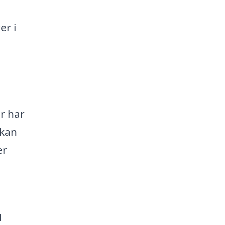
er i
r har
 kan
er
l