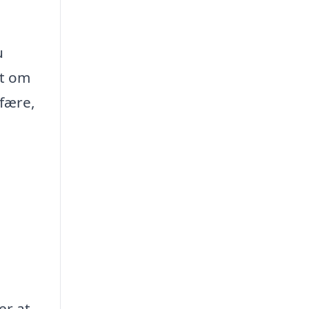
u
et om
fære,
r
er at