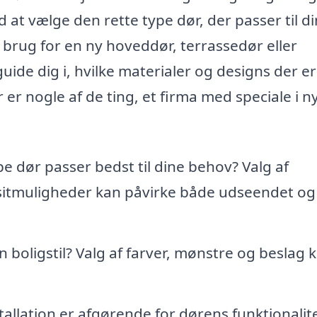
at vælge den rette type dør, der passer til di
r brug for en ny hoveddør, terrassedør eller
ide dig i, hvilke materialer og designs der er
er er nogle af de ting, et firma med speciale i n
e dør passer bedst til dine behov? Valg af
ositmuligheder kan påvirke både udseendet og
n boligstil? Valg af farver, mønstre og beslag 
tallation er afgørende for dørens funktionalit