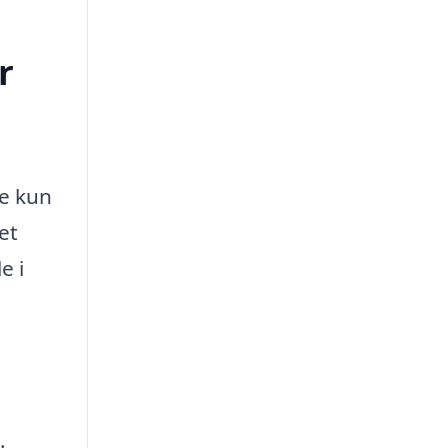
r
ke kun
et
e i
.