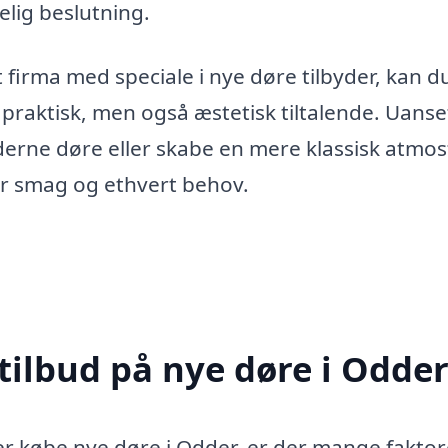
elig beslutning.
t firma med speciale i nye døre tilbyder, kan d
er praktisk, men også æstetisk tiltalende. Uans
erne døre eller skabe en mere klassisk atmos
ver smag og ethvert behov.
tilbud på nye døre i Odde
ller købe nye døre i Odder, er der mange faktor