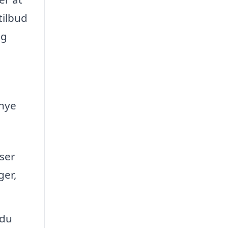
tilbud
og
 nye
ser
ger,
 du