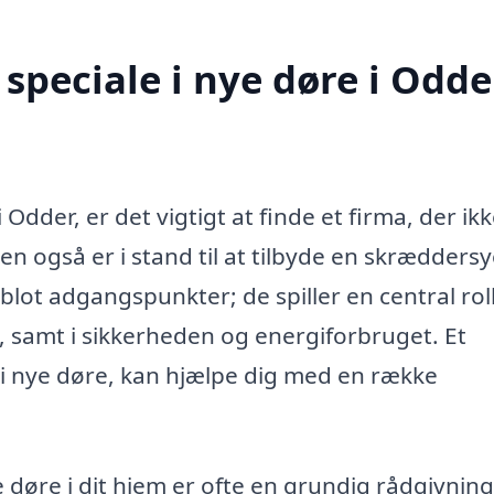
speciale i nye døre i Odde
 Odder, er det vigtigt at finde et firma, der ik
n også er i stand til at tilbyde en skræddersy
blot adgangspunkter; de spiller en central roll
, samt i sikkerheden og energiforbruget. Et
g i nye døre, kan hjælpe dig med en række
e døre i dit hjem er ofte en grundig rådgivning