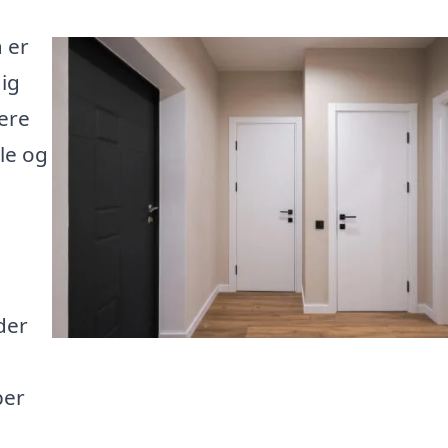
 er
dig
vere
le og
der
ber