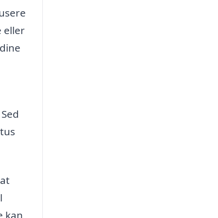
kusere
 eller
 dine
 Sed
etus
 at
l
e kan