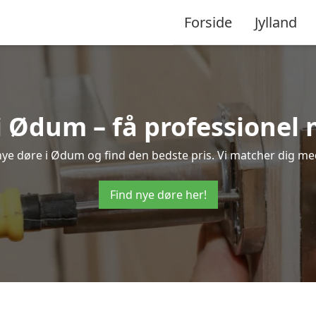
Forside
Jylland
i Ødum – få professionel
å nye døre i Ødum og find den bedste pris. Vi matcher dig med
Find nye døre her!