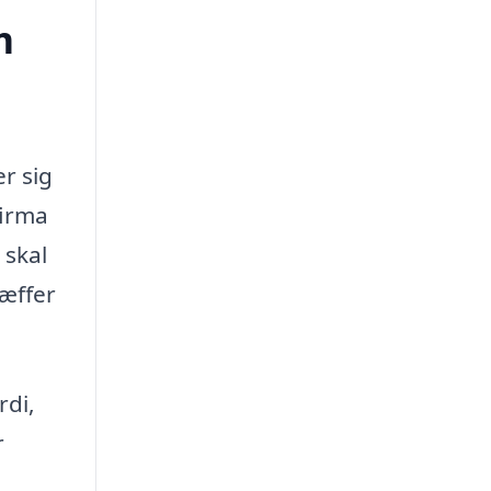
m
r sig
firma
 skal
ræffer
rdi,
r