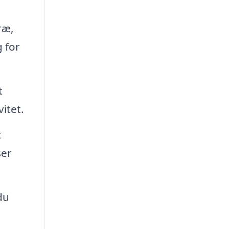
ræ,
 for
t
vitet.
t
ser
du