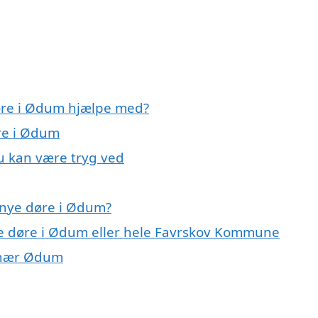
døre i Ødum hjælpe med?
øre i Ødum
u kan være tryg ved
 nye døre i Ødum?
ye døre i Ødum eller hele Favrskov Kommune
r nær Ødum