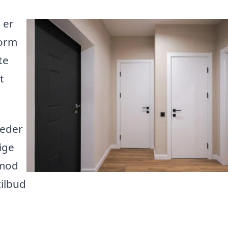
 er
form
te
t
heder
ige
 mod
tilbud