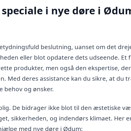
speciale i nye døre i Ødu
tydningsfuld beslutning, uanset om det dreje
rheden eller blot opdatere dets udseende. Et 
 rette produkter, men også den ekspertise, der
en. Med deres assistance kan du sikre, at du t
e behov og ønsker.
lig. De bidrager ikke blot til den æstetiske væ
et, sikkerheden, og indendørs klimaet. Her e
 hjælpe med nye døre i Ødum: