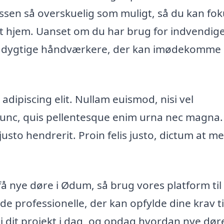
ssen så overskuelig som muligt, så du kan fo
it hjem. Uanset om du har brug for indvendige
 af dygtige håndværkere, der kan imødekomme
dipiscing elit. Nullam euismod, nisi vel
 nunc, quis pellentesque enim urna nec magna.
justo hendrerit. Proin felis justo, dictum at m
 få nye døre i Ødum, så brug vores platform til
de professionelle, der kan opfylde dine krav ti
 i dit projekt i dag, og opdag hvordan nye dør