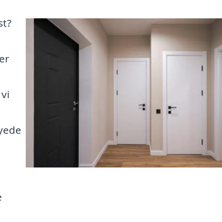
st?
er
vi
yede
e