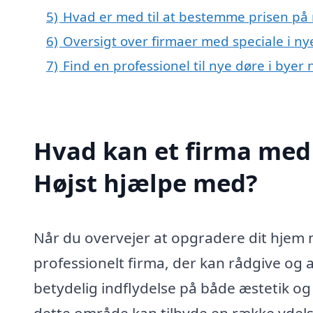
5)
Hvad er med til at bestemme prisen på 
6)
Oversigt over firmaer med speciale i ny
7)
Find en professionel til nye døre i byer
Hvad kan et firma med s
Højst hjælpe med?
Når du overvejer at opgradere dit hjem me
professionelt firma, der kan rådgive og 
betydelig indflydelse på både æstetik og f
dette område kan tilbyde en række ydelse