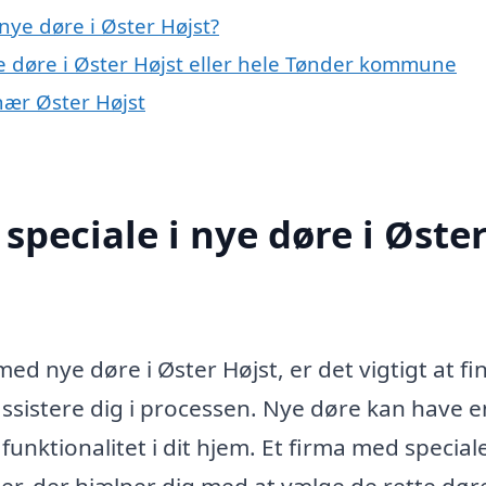
nye døre i Øster Højst?
e døre i Øster Højst eller hele Tønder kommune
 nær Øster Højst
peciale i nye døre i Øste
d nye døre i Øster Højst, er det vigtigt at fi
assistere dig i processen. Nye døre kan have e
unktionalitet i dit hjem. Et firma med speciale
r, der hjælper dig med at vælge de rette dør