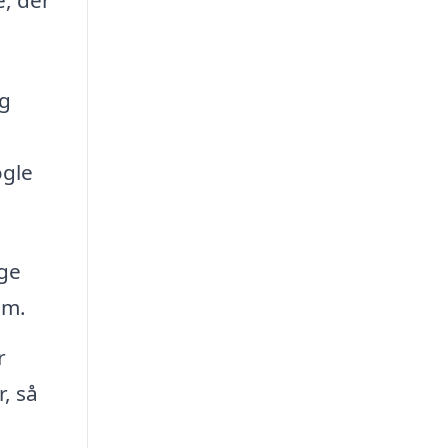
og
ogle
ige
em.
r
r, så