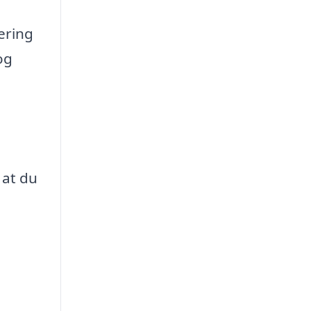
ering
og
 at du