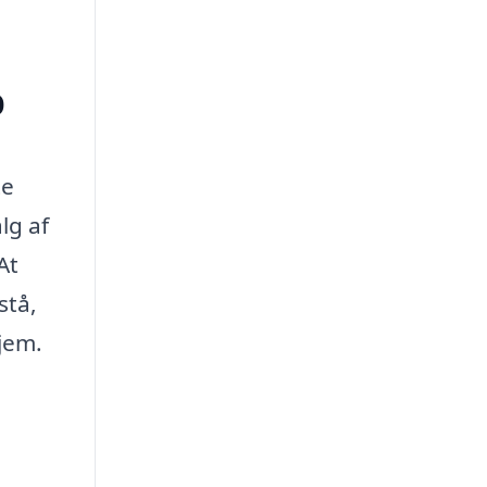
p
te
lg af
At
stå,
hjem.