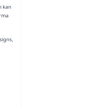
m kan
irma
signs,