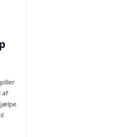
up
piller
 af
hjælpe
il