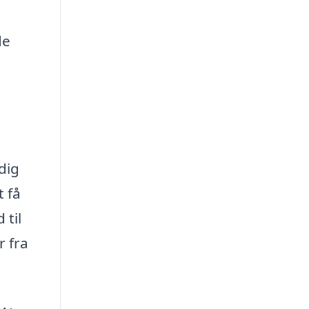
de
dig
t få
 til
r fra