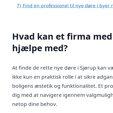
7)
Find en professionel til nye døre i byer
Hvad kan et firma med s
hjælpe med?
At finde de rette nye døre i Sjørup kan v
ikke kun en praktisk rolle i at sikre adga
boligens æstetik og funktionalitet. Et pr
dig med at navigere igennem valgmulighe
netop dine behov.