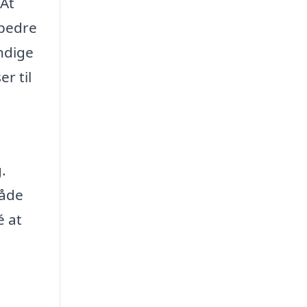
 At
 bedre
endige
r til
.
både
é at