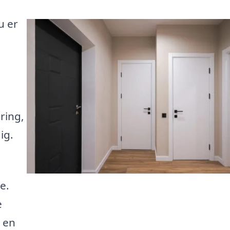
u er
ring,
ig.
e.
e
i en