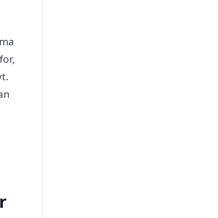
irma
for,
t.
kan
r