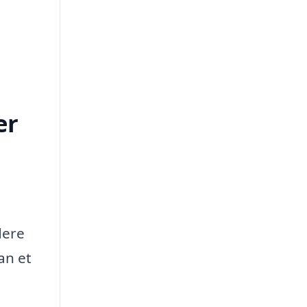
er
dere
an et