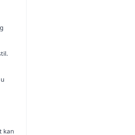
ng
il.
du
t kan