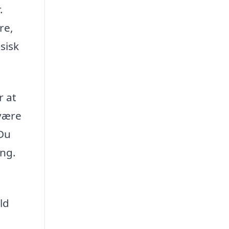
.
re,
sisk
r at
 være
 Du
ing.
ld