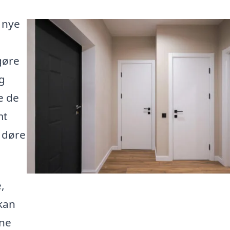
 nye
gøre
og
e de
mt
 døre
,
 kan
rne