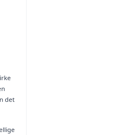
irke
en
an det
ellige