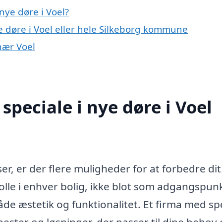
nye døre i Voel?
e døre i Voel eller hele Silkeborg kommune
 nær Voel
peciale i nye døre i Voel
er, er der flere muligheder for at forbedre di
olle i enhver bolig, ikke blot som adgangspunk
e æstetik og funktionalitet. Et firma med sp
enester og løsninger, der passer til dine behov