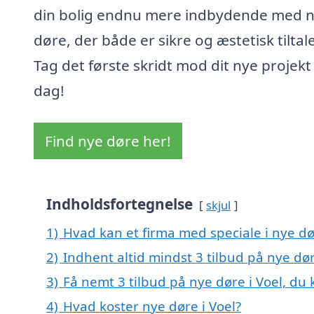
din bolig endnu mere indbydende med 
døre, der både er sikre og æstetisk tiltal
Tag det første skridt mod dit nye projekt 
dag!
Find nye døre her!
Indholdsfortegnelse
skjul
1)
Hvad kan et firma med speciale i nye dø
2)
Indhent altid mindst 3 tilbud på nye dør
3)
Få nemt 3 tilbud på nye døre i Voel, du
4)
Hvad koster nye døre i Voel?