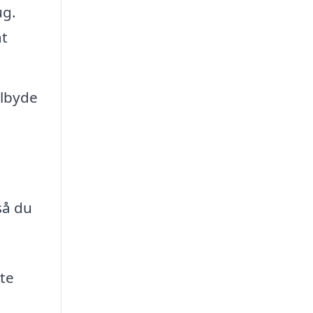
ug.
at
ilbyde
så du
nte