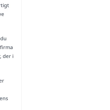
tigt
ye
 du
 firma
 der i
er
dens