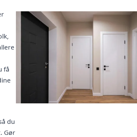
er
lk,
llere
u få
dine
så du
. Gør