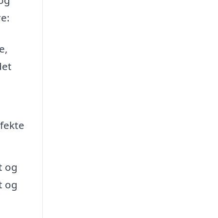
re:
e,
det
rfekte
t og
t og