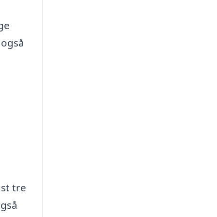
øge
n også
st tre
også