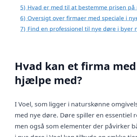
5)
Hvad er med til at bestemme prisen på 
6)
Oversigt over firmaer med speciale i ny
7)
Find en professionel til nye døre i byer
Hvad kan et firma med s
hjælpe med?
I Voel, som ligger i naturskønne omgivels
med nye døre. Døre spiller en essentiel r
men også som elementer der påvirker båd
i nye døre i Voel kan tilbyde en række tj