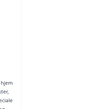
t hjem
ter,
eciale
 og