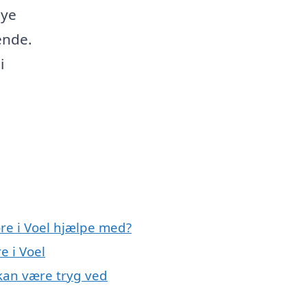
nye
ende.
i
re i Voel hjælpe med?
e i Voel
 kan være tryg ved