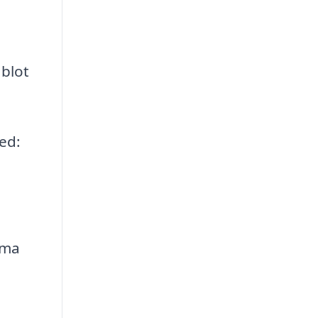
 blot
ed:
rma