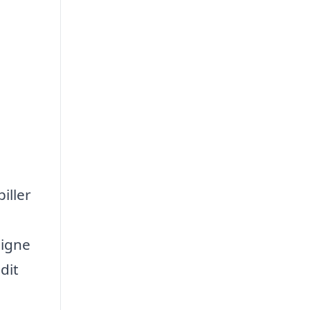
iller
ligne
dit