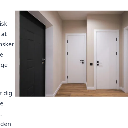
isk
 at
nsker
de
lge
r dig
pe
.
å den