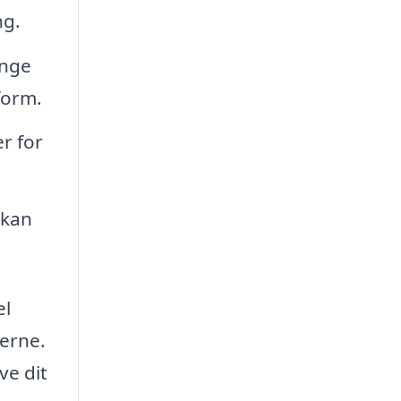
ng.
ange
form.
r for
 kan
el
kerne.
ve dit