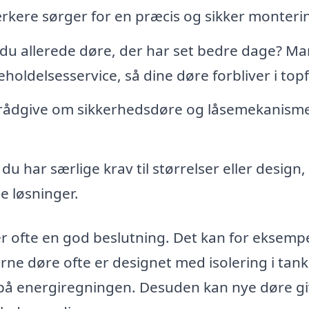
ærkere sørger for en præcis og sikker monteri
du allerede døre, der har set bedre dage? M
eholdelsesservice, så dine døre forbliver i top
 rådgive om sikkerhedsdøre og låsemekanisme
du har særlige krav til størrelser eller design,
 løsninger.
er ofte en god beslutning. Det kan for eksemp
erne døre ofte er designet med isolering i tan
 på energiregningen. Desuden kan nye døre gi