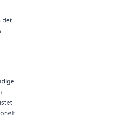
n det
a
ndige
n
ustet
ionelt