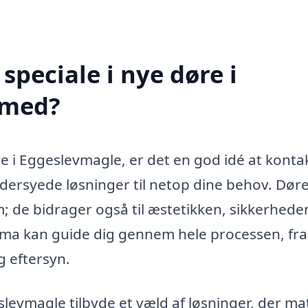
peciale i nye døre i
 med?
re i Eggeslevmagle, er det en god idé at konta
ddersyede løsninger til netop dine behov. Døre
em; de bidrager også til æstetikken, sikkerhede
firma kan guide dig gennem hele processen, fra
og eftersyn.
slevmagle tilbyde et væld af løsninger, der ma