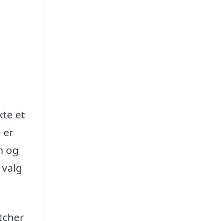
kte et
 er
n og
 valg
tcher