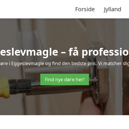
Forside
Jylland
geslevmagle – få professi
 døre i Eggeslevmagle og find den bedste pris. Vi matcher di
Find nye døre her!