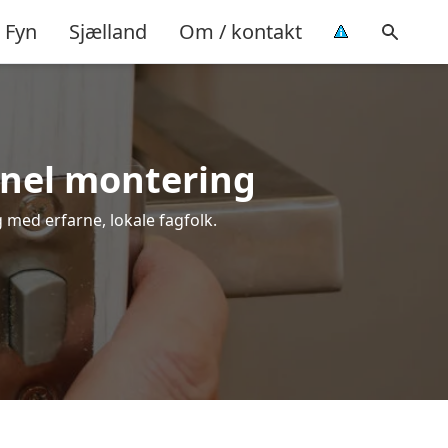
Fyn
Sjælland
Om / kontakt
onel montering
g med erfarne, lokale fagfolk.