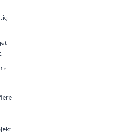
tig
get
.
ere
flere
jekt.