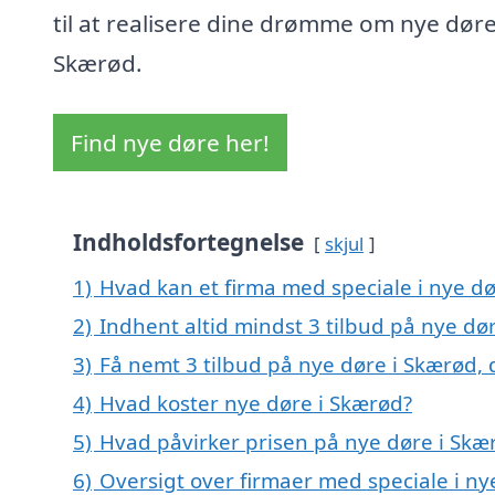
til at realisere dine drømme om nye døre
Skærød.
Find nye døre her!
Indholdsfortegnelse
skjul
1)
Hvad kan et firma med speciale i nye d
2)
Indhent altid mindst 3 tilbud på nye dø
3)
Få nemt 3 tilbud på nye døre i Skærød,
4)
Hvad koster nye døre i Skærød?
5)
Hvad påvirker prisen på nye døre i Skæ
6)
Oversigt over firmaer med speciale i n