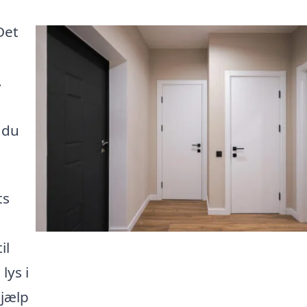
Det
.
 du
ts
il
lys i
hjælp