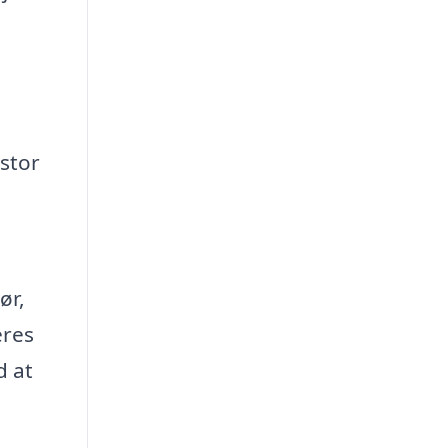
 stor
ør,
eres
d at