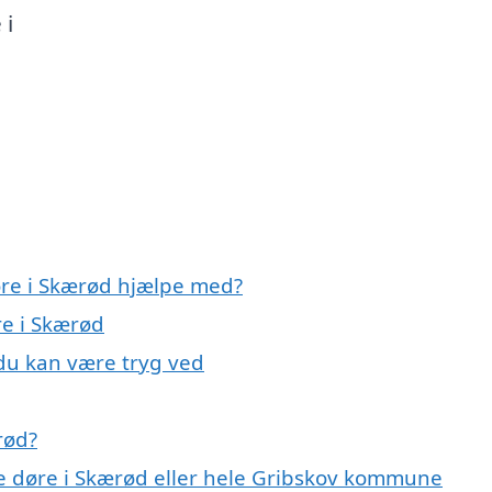
 i
øre i Skærød hjælpe med?
re i Skærød
 du kan være tryg ved
rød?
ye døre i Skærød eller hele Gribskov kommune