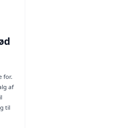
rød
 for.
lg af
l
 til