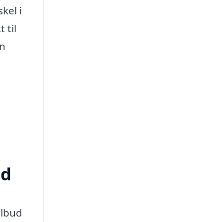
kel i
 til
en
ød
ilbud