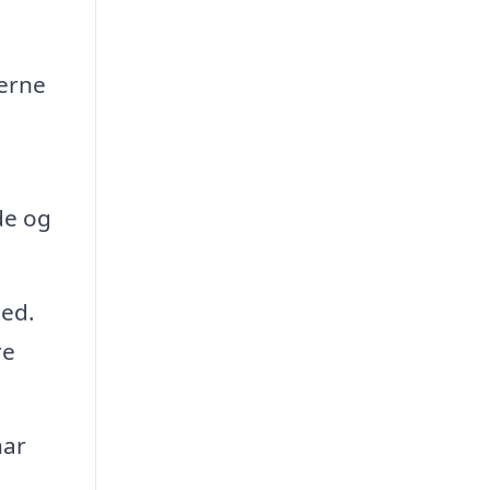
terne
n
de og
hed.
re
har