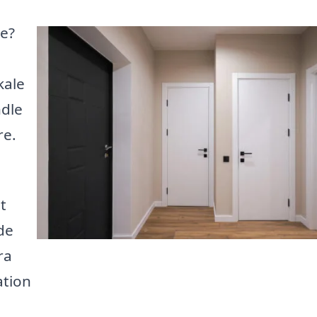
se?
kale
ndle
re.
t
de
ra
ation