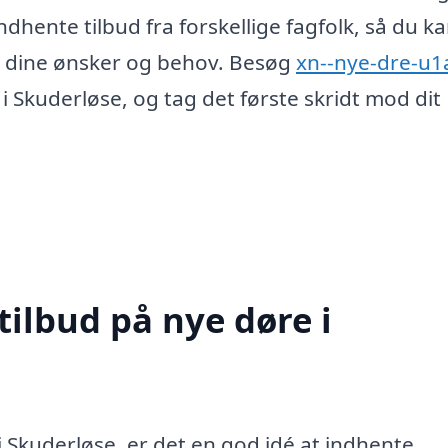
dhente tilbud fra forskellige fagfolk, så du ka
til dine ønsker og behov. Besøg
xn--nye-dre-u1
 i Skuderløse, og tag det første skridt mod dit
tilbud på nye døre i
i Skuderløse, er det en god idé at indhente