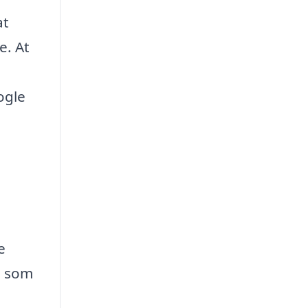
at
e. At
ogle
e
, som