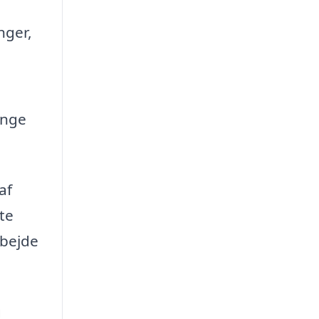
nger,
ange
af
te
rbejde
g