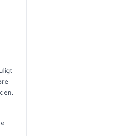
uligt
øre
eden.
ge