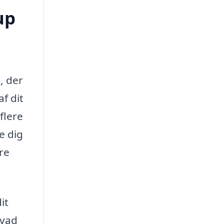
up
, der
f dit
flere
e dig
re
it
hvad