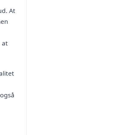
ud. At
men
 at
litet
 også