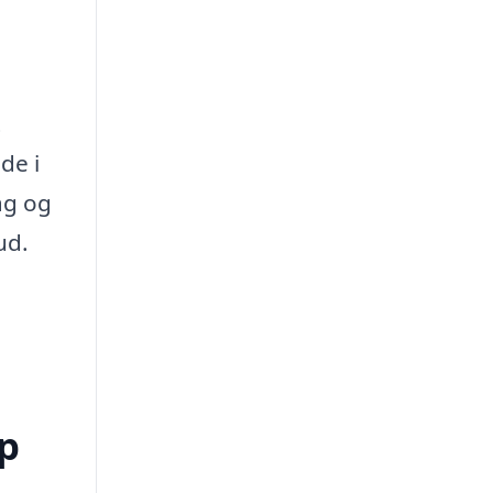
t
de i
ag og
ud.
up