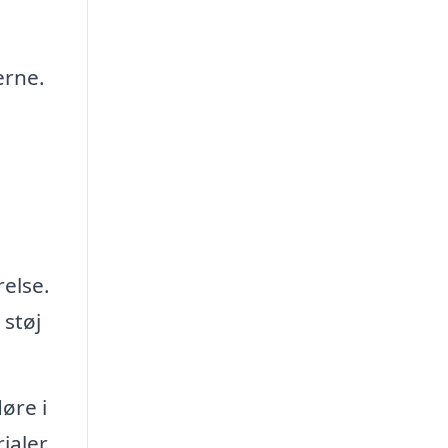
erne.
else.
 støj
øre i
ialer.