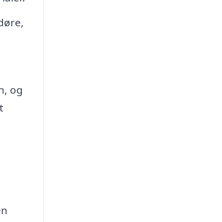
døre,
n, og
t
e
en