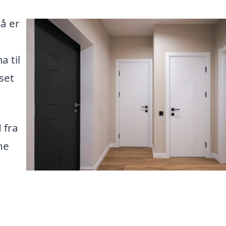
å er
a til
set
 fra
ne