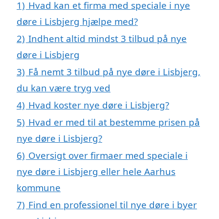
1)
Hvad kan et firma med speciale i nye
døre i Lisbjerg hjælpe med?
2)
Indhent altid mindst 3 tilbud på nye
døre i Lisbjerg
3)
Få nemt 3 tilbud på nye døre i Lisbjerg,
du kan være tryg ved
4)
Hvad koster nye døre i Lisbjerg?
5)
Hvad er med til at bestemme prisen på
nye døre i Lisbjerg?
6)
Oversigt over firmaer med speciale i
nye døre i Lisbjerg eller hele Aarhus
kommune
7)
Find en professionel til nye døre i byer