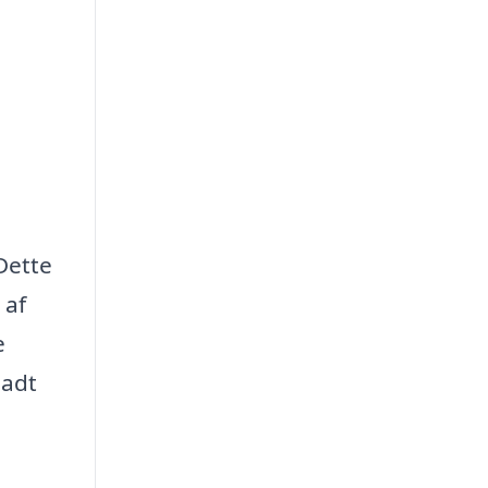
 Dette
 af
e
ladt