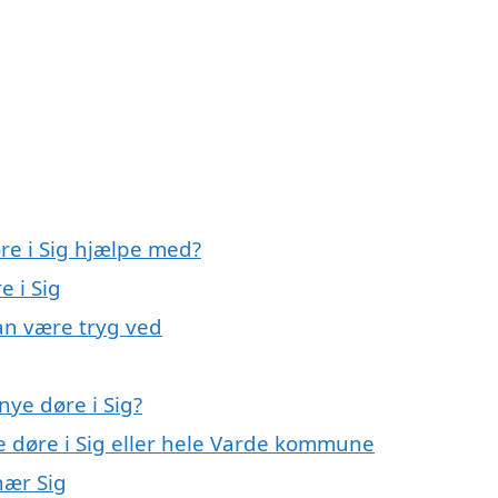
re i Sig hjælpe med?
e i Sig
kan være tryg ved
ye døre i Sig?
e døre i Sig eller hele Varde kommune
nær Sig