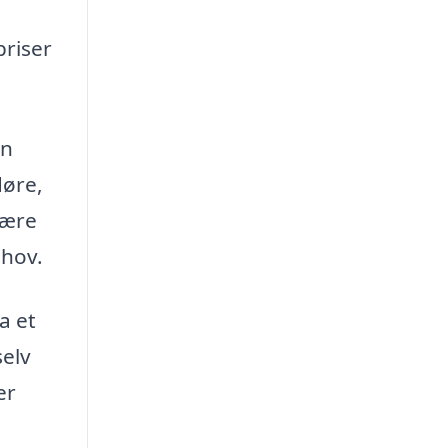
priser
in
døre,
være
ehov.
a et
selv
er