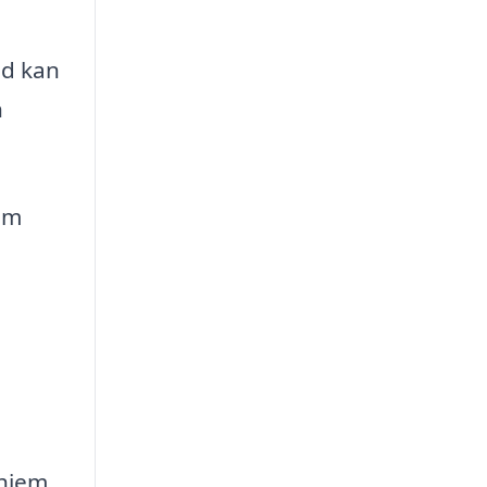
ed kan
n
om
hjem.