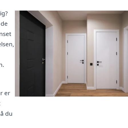
ig?
åde
nset
lsen,
n.
r er
t
så du