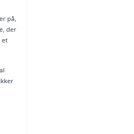
er på,
e, der
 et
al
ikker