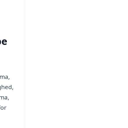
pe
rma,
ghed,
rma,
for