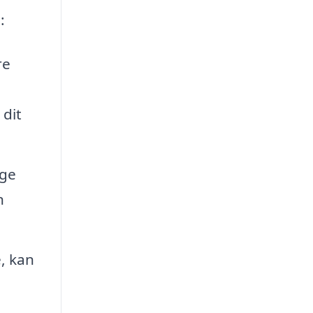
:
re
 dit
nge
n
, kan