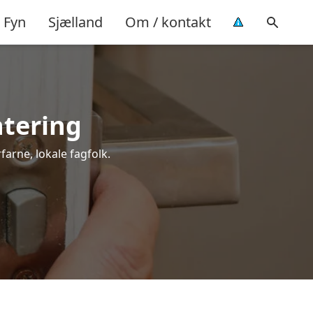
Fyn
Sjælland
Om / kontakt
ntering
farne, lokale fagfolk.