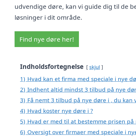
udvendige døre, kan vi guide dig til de b
løsninger i dit område.
Find nye døre her!
Indholdsfortegnelse
skjul
1)
Hvad kan et firma med speciale i nye d
2)
Indhent altid mindst 3 tilbud på nye dør
3)
Få nemt 3 tilbud på nye døre i , du kan
4)
Hvad koster nye døre i ?
5)
Hvad er med til at bestemme prisen på 
6)
Oversigt over firmaer med speciale i n