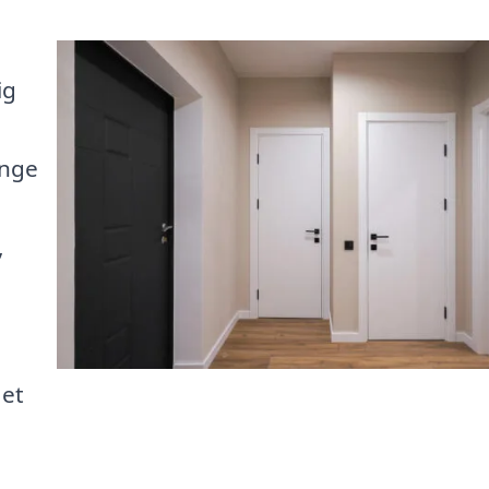
ig
ange
,
 et