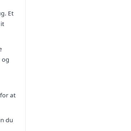
g. Et
it
e
g og
for at
an du