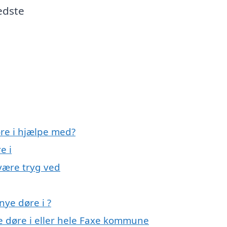
edste
øre i hjælpe med?
e i
 være tryg ved
nye døre i ?
ye døre i eller hele Faxe kommune