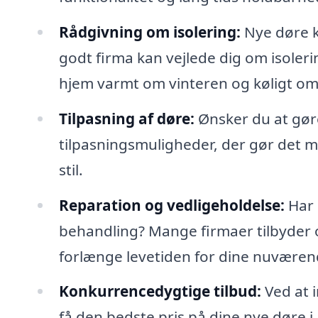
Rådgivning om isolering:
Nye døre k
godt firma kan vejlede dig om isoler
hjem varmt om vinteren og køligt 
Tilpasning af døre:
Ønsker du at gør
tilpasningsmuligheder, der gør det mu
stil.
Reparation og vedligeholdelse:
Har 
behandling? Mange firmaer tilbyder o
forlænge levetiden for dine nuværen
Konkurrencedygtige tilbud:
Ved at i
få den bedste pris på dine nye døre i.