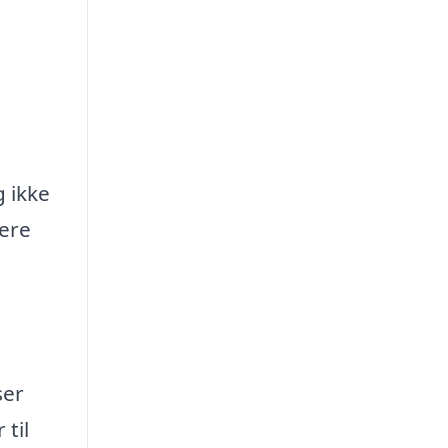
g ikke
dere
ser
 til