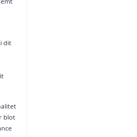
nemt
 dit
it
alitet
r blot
tance