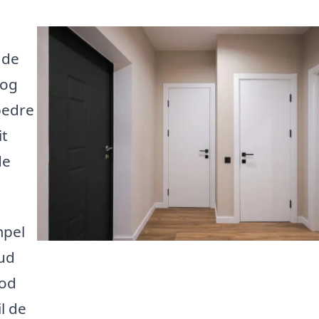
åde
 og
bedre
it
de
mpel
bud
mod
l de