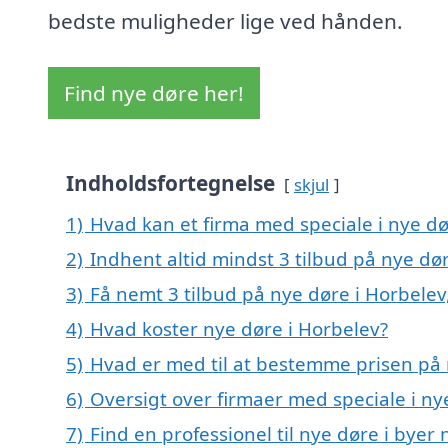
bedste muligheder lige ved hånden.
Find nye døre her!
Indholdsfortegnelse
skjul
1)
Hvad kan et firma med speciale i nye d
2)
Indhent altid mindst 3 tilbud på nye dø
3)
Få nemt 3 tilbud på nye døre i Horbelev
4)
Hvad koster nye døre i Horbelev?
5)
Hvad er med til at bestemme prisen på 
6)
Oversigt over firmaer med speciale i n
7)
Find en professionel til nye døre i byer