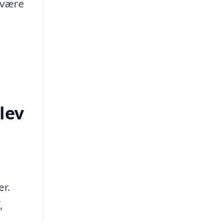
 være
lev
er.
,