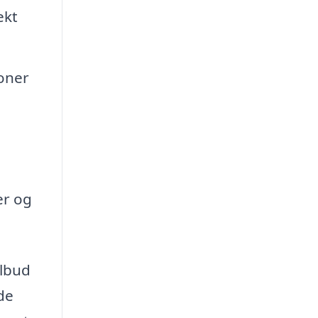
ekt
ioner
er og
ilbud
nde