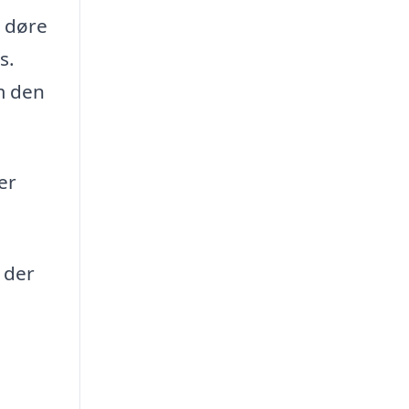
e døre
s.
om den
er
 der