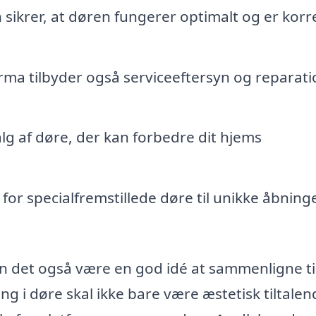
n sikrer, at døren fungerer optimalt og er korr
irma tilbyder også serviceeftersyn og reparat
g af døre, der kan forbedre dit hjems
or specialfremstillede døre til unikke åbning
an det også være en god idé at sammenligne t
ing i døre skal ikke bare være æstetisk tiltale