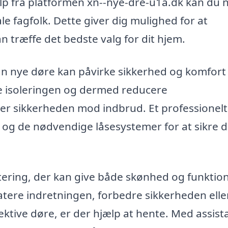
p fra platformen xn--nye-dre-u1a.dk kan du 
le fagfolk. Dette giver dig mulighed for at
n træffe det bedste valg for dit hjem.
an nye døre kan påvirke sikkerhed og komfort i
e isoleringen og dermed reducere
er sikkerheden mod indbrud. Et professionelt
og de nødvendige låsesystemer for at sikre d
tering, der kan give både skønhed og funktion
atere indretningen, forbedre sikkerheden elle
ektive døre, er der hjælp at hente. Med assis