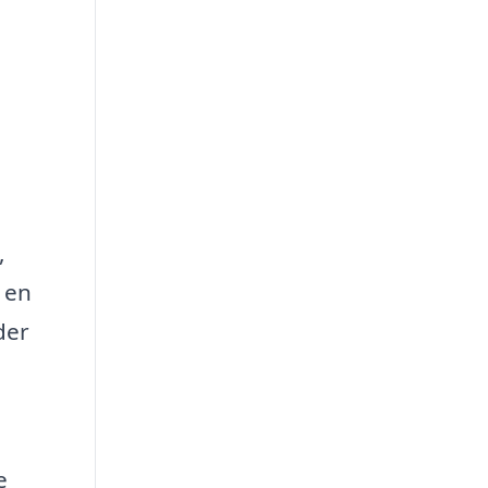
,
 en
der
e